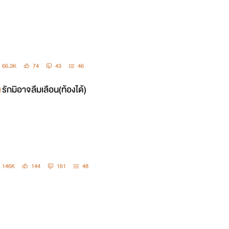
66.3K
74
43
46
รักมิอาจลืมเลือน(ท้องได้)
146K
144
161
48