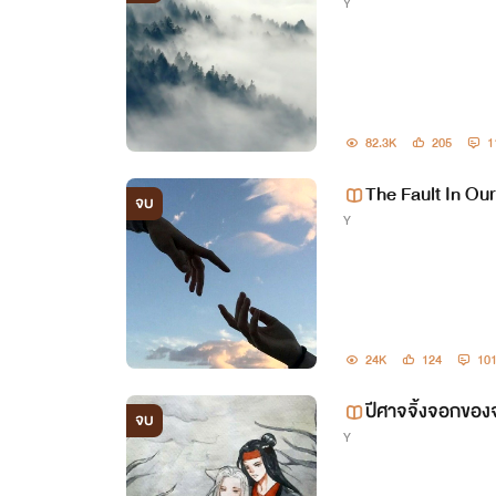
Y
82.3K
205
1
The Fault In Ou
จบ
Y
ชะตา [Omega
24K
124
10
ปีศาจจิ้งจอกของ
จบ
Y