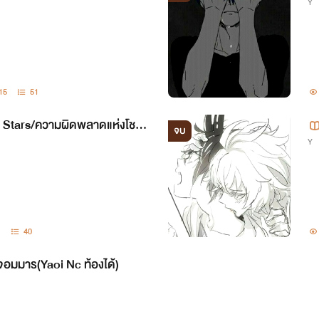
Y
15
51
r Stars/ความผิดพลาดแห่งโชค
จบ
Y
verse/Yaoi18+]
1
40
จอมมาร(Yaoi Nc ท้องได้)