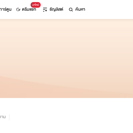
มาใหม่
การ์ตูน
ดรีมแชท
ธัญลิสต์
ค้นหา
ตาม