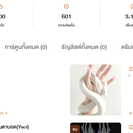
00
601
3.
กใจ
ความคิดเห็น
เพิ่ม
การ์ตูนทั้งหมด (
0
)
ธัญลิสต์ทั้งหมด (
0
)
ดรีม
Y
9
ซียนตาบอด(Yaoi)
จบ