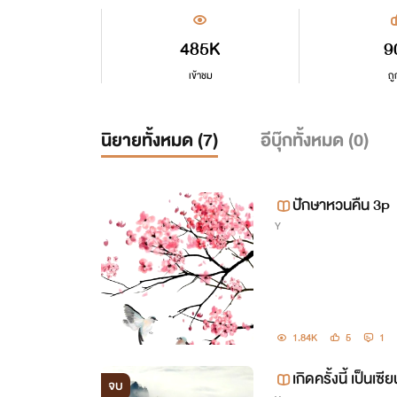
485K
9
เข้าชม
ถู
นิยายทั้งหมด (
7
)
อีบุ๊กทั้งหมด (
0
)
ปักษาหวนคืน 3p
Y
1.84K
5
1
เกิดครั้งนี้ เป็นเ
จบ