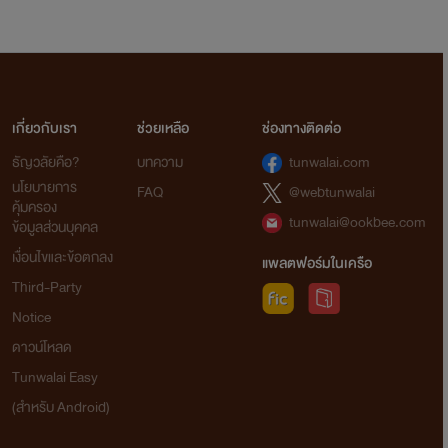
เกี่ยวกับเรา
ช่วยเหลือ
ช่องทางติดต่อ
ธัญวลัยคือ?
บทความ
tunwalai.com
นโยบายการ
FAQ
@webtunwalai
คุ้มครอง
tunwalai@ookbee.com
ข้อมูลส่วนบุคคล
เงื่อนไขและข้อตกลง
แพลตฟอร์มในเครือ
Third-Party
Notice
ดาวน์โหลด
Tunwalai Easy
(สำหรับ Android)