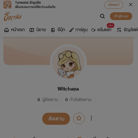
Tunwalai ธัญวลัย
เปิดแอป
เพื่อประสบการณ์ที่ดีกว่าบนมือถือ
เข้าสู่ระบบ
มาใหม่
หน้าแรก
นิยาย
อีบุ๊ก
การ์ตูน
ดรีมแชท
ธัญลิสต์
Witchaya
0
ผู้ติดตาม
0
กำลังติดตาม
ติดตาม