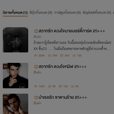
หากพบเห็นสามารถแจ้งไรท์ได้เลยนะคะ
นิยายทั้งหมด (
5
)
อีบุ๊กทั้งหมด (
0
)
การ์ตูนทั้งหมด (
0
)
ธัญลิสต์ทั้งหมด (
0
)
ไรท์แต่งนิยายจากจินตนาการ บุคคลในรูป/ตัวละครทุกคน/ฉากที่
สวาทรัก ดวงใจนายบอร์ดี้การ์ด 25+++
ตอน/สถานที่ทุกที่
อีโรติก
ไม่ได้มีส่วนเกี่ยวข้อง ใช้ประกอบเพื่ออรรถรสในการอ่านเท่านั้น
ถ้าอยากรู้เรื่องพี่สาวเธอ วันนี้สองทุ่มไปเจอฉันที่คอนโดX
XX ชั้น23 . . . ในมือถือเศษกระดาษยับยู่ยี่อ่านวนซ้ำหลา
ต้องขออนุญาตเจ้าของรูปด้วยนะคะ ไม่ได้มีเจตนาพาดพิงใดๆ ทั้ง
ยสิบอย่างชั่งใจว่าจะไปดีไหม
235K
248
243
126
สิ้น
สวาทรัก ดวงใจทมิฬ 25+++
จบ
อีโรติก
ขอบคุณทุกกำลังใจและทุกแรงสนับสนุนนะคะ
102K
88
103
80
สามารถติชมผลงานของไรท์เพื่อการพัฒนาผลงานที่ดียิ่งๆ ขึ้น
บำเรอรัก ซาตานร้าย 25+++
จบ
ไป
อีโรติก
ขอบพระคุณรี้ดที่น่ารักทุกท่านมากๆ เลยค่ะ