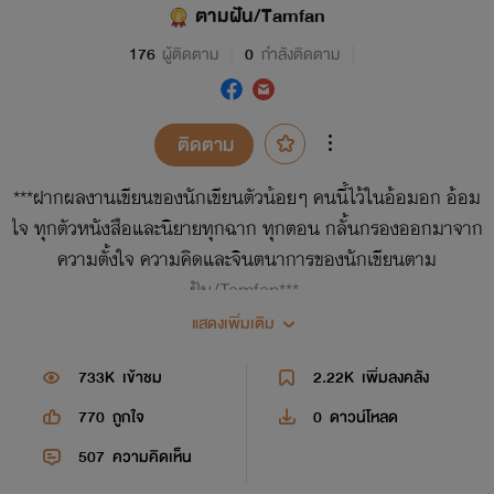
ตามฝัน/Tamfan
176
ผู้ติดตาม
0
กำลังติดตาม
ติดตาม
***ฝากผลงานเขียนของนักเขียนตัวน้อยๆ คนนี้ไว้ในอ้อมอก อ้อม
ใจ ทุกตัวหนังสือและนิยายทุกฉาก ทุกตอน กลั้นกรองออกมาจาก
ความตั้งใจ ความคิดและจินตนาการของนักเขียนตาม
ฝัน/Tamfan***
แสดงเพิ่มเติม
733K
เข้าชม
2.22K
เพิ่มลงคลัง
**********สงวนสิทธิ์ตามพระราชบัญญัติ พ.ศ. 2537**********
770
ถูกใจ
0
ดาวน์โหลด
ห้ามผู้ใดคัดลอก/ดัดแปลง/เอาไปใช้หรือกระทำการอันละเมิด
507
ความคิดเห็น
ลิขสิทธิ์ของไรท์โดยเด็ดขาด