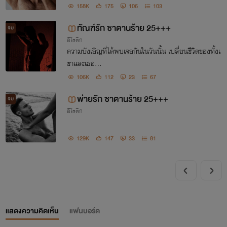
158K
175
106
103
รัก
ทัณฑ์รัก ซาตานร้าย 25+++
จบ
อีโรติก
ความบังเอิญที่ได้พบเจอกันในวันนั้น เปลี่ยนชีวิตของทั้งเ
ขาและเธอ...
106K
112
23
67
พ่ายรัก ซาตานร้าย 25+++
จบ
อีโรติก
129K
147
33
81
แสดงความคิดเห็น
แฟนบอร์ด