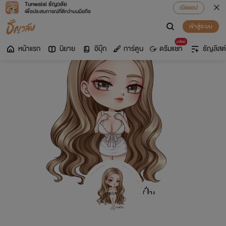
Tunwalai ธัญวลัย
เปิดแอป
เพื่อประสบการณ์ที่ดีกว่าบนมือถือ
เข้าสู่ระบบ
มาใหม่
หน้าแรก
นิยาย
อีบุ๊ก
การ์ตูน
ดรีมแชท
ธัญลิสต์