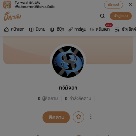
Tunwalai ธัญวลัย
เปิดแอป
เพื่อประสบการณ์ที่ดีกว่าบนมือถือ
เข้าสู่ระบบ
มาใหม่
หน้าแรก
นิยาย
อีบุ๊ก
การ์ตูน
ดรีมแชท
ธัญลิสต์
ทวิมัจฉา
0
ผู้ติดตาม
0
กำลังติดตาม
ติดตาม