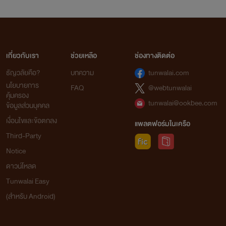
เกี่ยวกับเรา
ช่วยเหลือ
ช่องทางติดต่อ
ธัญวลัยคือ?
บทความ
tunwalai.com
นโยบายการ
FAQ
@webtunwalai
คุ้มครอง
tunwalai@ookbee.com
ข้อมูลส่วนบุคคล
เงื่อนไขและข้อตกลง
แพลตฟอร์มในเครือ
Third-Party
Notice
ดาวน์โหลด
Tunwalai Easy
(สำหรับ Android)