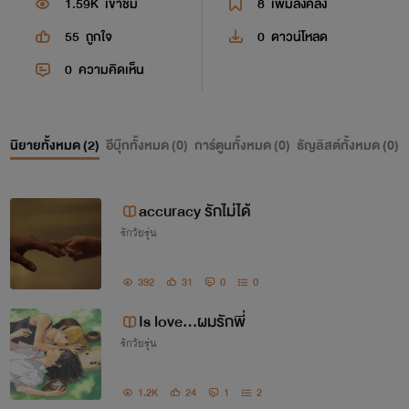
1.59K
เข้าชม
8
เพิ่มลงคลัง
55
ถูกใจ
0
ดาวน์โหลด
0
ความคิดเห็น
นิยายทั้งหมด (
2
)
อีบุ๊กทั้งหมด (
0
)
การ์ตูนทั้งหมด (
0
)
ธัญลิสต์ทั้งหมด (
0
)
accuracy รักไม่ได้
รักวัยรุ่น
392
31
0
0
Is love...ผมรักพี่
รักวัยรุ่น
1.2K
24
1
2