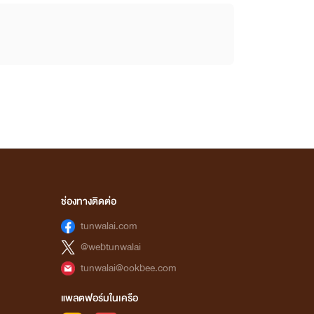
ช่องทางติดต่อ
tunwalai.com
@webtunwalai
tunwalai@ookbee.com
แพลตฟอร์มในเครือ