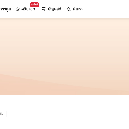
มาใหม่
การ์ตูน
ดรีมแชท
ธัญลิสต์
ค้นหา
าม