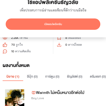
ใช้แอปพลิเคชันธัญวลัย
1
ผู้ติดตาม
0
กำลังติดตาม
เพื่อประสบการณ์อ่านและเขียนที่ดีกว่าบนมือถือ
ติดตาม
เปิดแอปพลิเคชัน
2.26K
เข้าชม
8
เพิ่มลงคลัง
70
ถูกใจ
0
ดาวน์โหลด
10
ความคิดเห็น
ผลงานทั้งหมด
นิยาย (
1
)
อีบุ๊ก (
0
)
การ์ตูน (
0
)
ธัญลิสต์ (
0
)
ดรีมแชท (
0
)
Warmth ไม่เหน็บหนาวอีกต่อไป
Boy Love