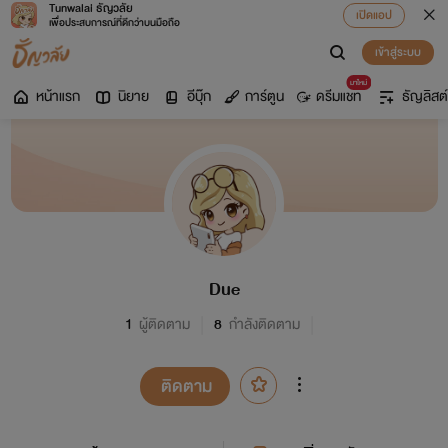
Tunwalai ธัญวลัย
เปิดแอป
เพื่อประสบการณ์ที่ดีกว่าบนมือถือ
เข้าสู่ระบบ
มาใหม่
หน้าแรก
นิยาย
อีบุ๊ก
การ์ตูน
ดรีมแชท
ธัญลิสต์
Due
1
ผู้ติดตาม
8
กำลังติดตาม
ติดตาม