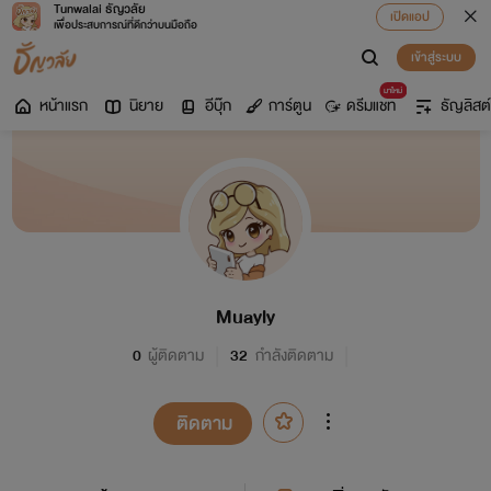
Tunwalai ธัญวลัย
เปิดแอป
เพื่อประสบการณ์ที่ดีกว่าบนมือถือ
เข้าสู่ระบบ
มาใหม่
หน้าแรก
นิยาย
อีบุ๊ก
การ์ตูน
ดรีมแชท
ธัญลิสต์
Muayly
0
ผู้ติดตาม
32
กำลังติดตาม
ติดตาม