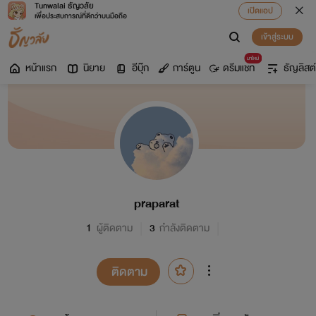
Tunwalai ธัญวลัย
เปิดแอป
เพื่อประสบการณ์ที่ดีกว่าบนมือถือ
เข้าสู่ระบบ
มาใหม่
หน้าแรก
นิยาย
อีบุ๊ก
การ์ตูน
ดรีมแชท
ธัญลิสต์
praparat
1
ผู้ติดตาม
3
กำลังติดตาม
ติดตาม