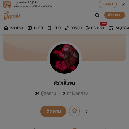
Tunwalai ธัญวลัย
เปิดแอป
เพื่อประสบการณ์ที่ดีกว่าบนมือถือ
เข้าสู่ระบบ
มาใหม่
หน้าแรก
นิยาย
อีบุ๊ก
การ์ตูน
ดรีมแชท
ธัญลิสต์
หัวใจขึ้นขน
34
ผู้ติดตาม
0
กำลังติดตาม
ติดตาม