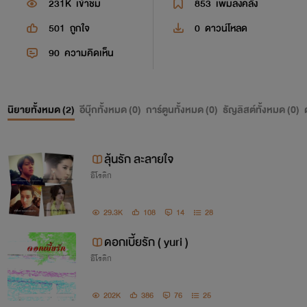
231K
เข้าชม
853
เพิ่มลงคลัง
501
ถูกใจ
0
ดาวน์โหลด
90
ความคิดเห็น
นิยายทั้งหมด (
2
)
อีบุ๊กทั้งหมด (
0
)
การ์ตูนทั้งหมด (
0
)
ธัญลิสต์ทั้งหมด (
0
)
ลุ้นรัก ละลายใจ
อีโรติก
29.3K
108
14
28
ดอกเบี้ยรัก ( yuri )
อีโรติก
202K
386
76
25