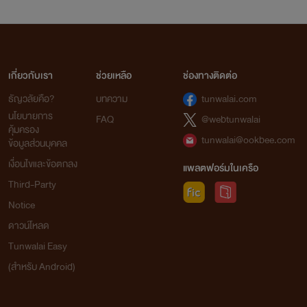
เกี่ยวกับเรา
ช่วยเหลือ
ช่องทางติดต่อ
ธัญวลัยคือ?
บทความ
tunwalai.com
นโยบายการ
FAQ
@webtunwalai
คุ้มครอง
tunwalai@ookbee.com
ข้อมูลส่วนบุคคล
เงื่อนไขและข้อตกลง
แพลตฟอร์มในเครือ
Third-Party
Notice
ดาวน์โหลด
Tunwalai Easy
(สำหรับ Android)