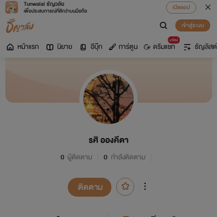
Tunwalai ธัญวลัย
เปิดแอป
เพื่อประสบการณ์ที่ดีกว่าบนมือถือ
เข้าสู่ระบบ
มาใหม่
หน้าแรก
นิยาย
อีบุ๊ก
การ์ตูน
ดรีมแชท
ธัญลิสต์
รศิ อองคีตา
0
ผู้ติดตาม
0
กำลังติดตาม
ติดตาม