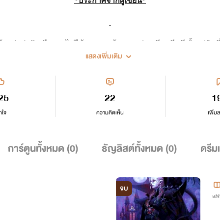
*ประกาศจากผู้เขียน*
ช้ากว่าปกติ หรืออาจไม่ได้ลงเลย แล้วจะมาว่างเขียนอีกที ตั้งแต่วันที
แสดงเพิ่มเติม
ียน จึงประกาศมาให้ทราบโดยทั่วกัน ขอบคุณและขออภัยมา ณ ที่นี้ด
25
22
1
กใจ
ความคิดเห็น
เพิ่ม
การ์ตูนทั้งหมด (
0
)
ธัญลิสต์ทั้งหมด (
0
)
ดรีม
จบ
แฟ