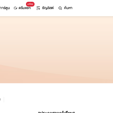
มาใหม่
การ์ตูน
ดรีมแชท
ธัญลิสต์
ค้นหา
ม