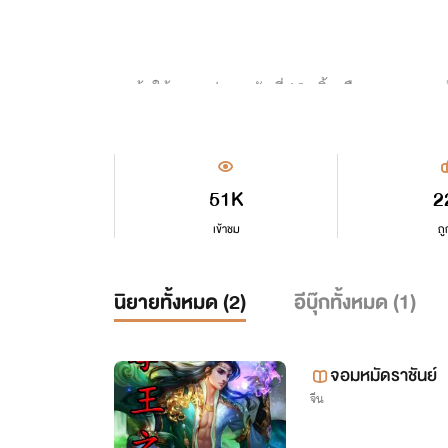
แจ้งให้ทราบว่า ทุกวันที่ 16 - สิ้นเดือน จะลงงาน
ว่างเข
51K
2
เข้าชม
ถู
นิยายทั้งหมด (
2
)
อีบุ๊กทั้งหมด (
1
)
จอมหมัดราชันย์
จีน