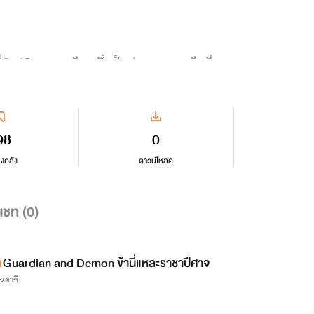
่ 2 - 15 ของทุกเดือน ซึ่งเป็นช่วงเวรกลางคืนที่ผม
้วยครับ
98
0
ลงคลัง
ดาวน์โหลด
แชท (
0
)
Guardian and Demon ข้านี่แหละราชาปีศาจ
นตาซี