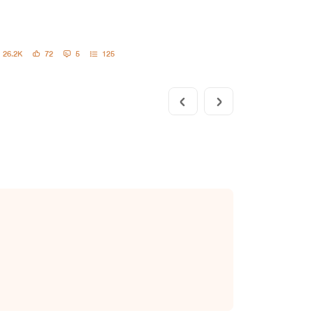
26.2K
72
5
125