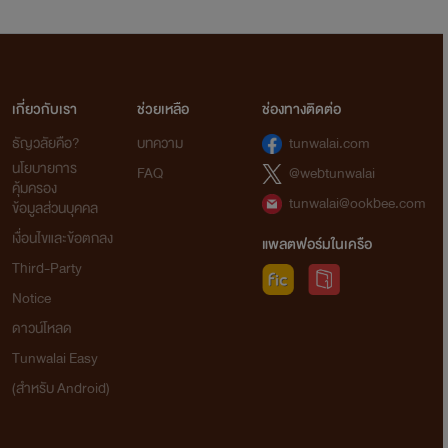
เกี่ยวกับเรา
ช่วยเหลือ
ช่องทางติดต่อ
ธัญวลัยคือ?
บทความ
tunwalai.com
นโยบายการ
FAQ
@webtunwalai
คุ้มครอง
tunwalai@ookbee.com
ข้อมูลส่วนบุคคล
เงื่อนไขและข้อตกลง
แพลตฟอร์มในเครือ
Third-Party
Notice
ดาวน์โหลด
Tunwalai Easy
(สำหรับ Android)