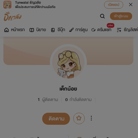
Tunwalai ธัญวลัย
เปิดแอป
เพื่อประสบการณ์ที่ดีกว่าบนมือถือ
เข้าสู่ระบบ
มาใหม่
หน้าแรก
นิยาย
อีบุ๊ก
การ์ตูน
ดรีมแชท
ธัญลิสต์
เด็กน้อย
1
ผู้ติดตาม
0
กำลังติดตาม
ติดตาม