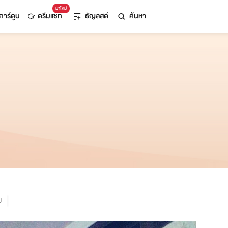
มาใหม่
การ์ตูน
ดรีมแชท
ธัญลิสต์
ค้นหา
ม