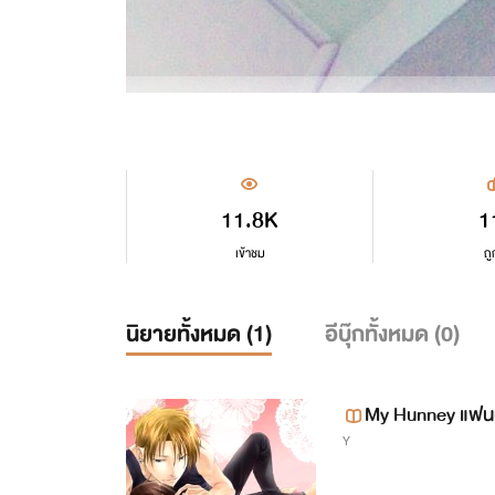
11.8K
1
เข้าชม
ถู
นิยายทั้งหมด (
1
)
อีบุ๊กทั้งหมด (
0
)
My Hunney แฟนผม
Y