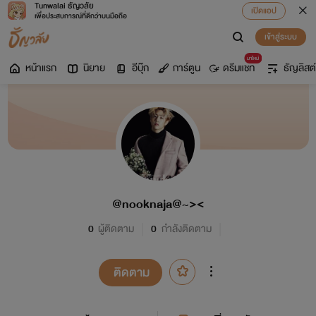
Tunwalai ธัญวลัย
เปิดแอป
เพื่อประสบการณ์ที่ดีกว่าบนมือถือ
เข้าสู่ระบบ
มาใหม่
หน้าแรก
นิยาย
อีบุ๊ก
การ์ตูน
ดรีมแชท
ธัญลิสต์
@nooknaja@~><
0
ผู้ติดตาม
0
กำลังติดตาม
ติดตาม