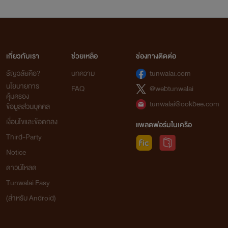
เกี่ยวกับเรา
ช่วยเหลือ
ช่องทางติดต่อ
ธัญวลัยคือ?
บทความ
tunwalai.com
นโยบายการ
FAQ
@webtunwalai
คุ้มครอง
tunwalai@ookbee.com
ข้อมูลส่วนบุคคล
เงื่อนไขและข้อตกลง
แพลตฟอร์มในเครือ
Third-Party
Notice
ดาวน์โหลด
Tunwalai Easy
(สำหรับ Android)