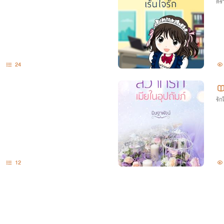
ดรา
24
รั
12