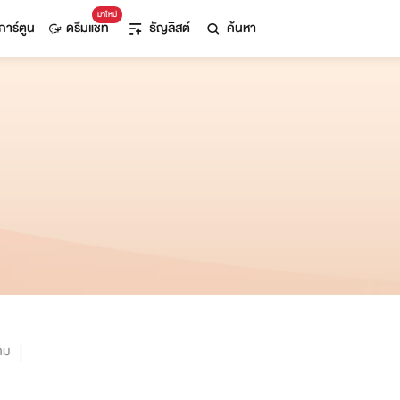
มาใหม่
การ์ตูน
ดรีมแชท
ธัญลิสต์
ค้นหา
าม