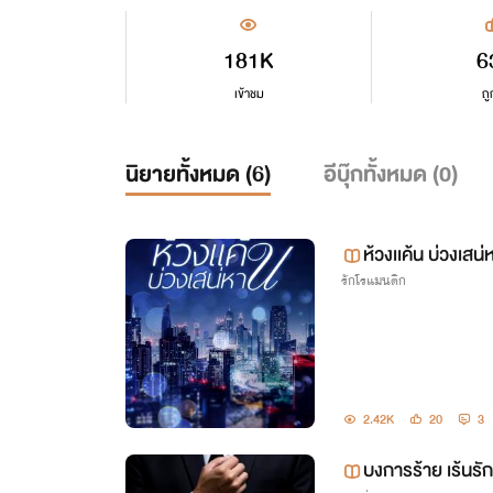
181K
6
เข้าชม
ถู
นิยายทั้งหมด (
6
)
อีบุ๊กทั้งหมด (
0
)
ห้วงเเค้น บ่วงเสน่
รักโรแมนติก
2.42K
20
3
บงการร้าย เร้นรัก