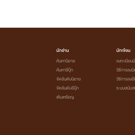
นักอ่าน
นักเขียน
ค้นหานิยาย
ลงทะเบียนนั
ค้นหาอีบุ๊ก
วิธีการลงน
จัดอันดับนิยาย
วิธีการลงอีบ
จัดอันดับอีบุ๊ก
ระบบสนับส
เติมเหรียญ