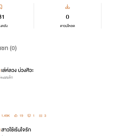
81
0
ลงคลัง
ดาวน์โหลด
แชท (
0
)
เล่ห์ลวง บ่วงศิวะ
กโรแมนติก
1.49K
19
1
3
สาวใช้เร้นใจรัก