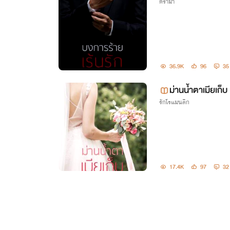
ดราม่า
36.9K
96
35
ม่านน้ำตาเมียเก็บ
รักโรแมนติก
17.4K
97
32