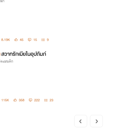
ม่า
8.19K
45
15
9
สวาทรักเมียในอุปถัมภ์
กโรแมนติก
115K
358
222
23