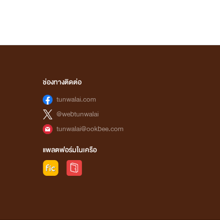
ช่องทางติดต่อ
tunwalai.com
@webtunwalai
tunwalai@ookbee.com
แพลตฟอร์มในเครือ