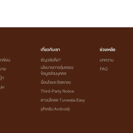
เกี่ยวกับเรา
ช่วยเหลือ
กเขียน
ธัญวลัยคือ?
บทความ
นโยบายการคุ้มครอง
ิยาย
FAQ
ข้อมูลส่วนบุคคล
ุ๊ก
เงื่อนไขและข้อตกลง
นุน
Third-Party Notice
ดาวน์โหลด Tunwalai Easy
(สำหรับ Android)