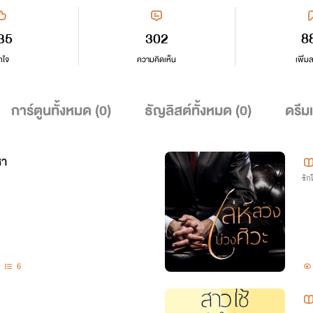
35
302
8
กใจ
ความคิดเห็น
เพิ่ม
การ์ตูนทั้งหมด (
0
)
ธัญลิสต์ทั้งหมด (
0
)
ดรีม
หา
รั
6