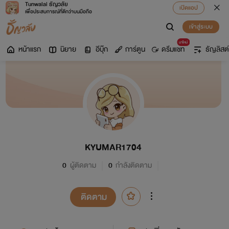
Tunwalai ธัญวลัย
เปิดแอป
เพื่อประสบการณ์ที่ดีกว่าบนมือถือ
เข้าสู่ระบบ
มาใหม่
หน้าแรก
นิยาย
อีบุ๊ก
การ์ตูน
ดรีมแชท
ธัญลิสต์
KYUMAR1704
0
ผู้ติดตาม
0
กำลังติดตาม
ติดตาม