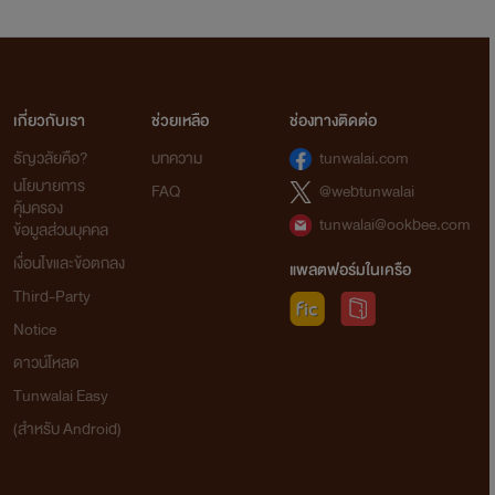
เกี่ยวกับเรา
ช่วยเหลือ
ช่องทางติดต่อ
ธัญวลัยคือ?
บทความ
tunwalai.com
นโยบายการ
FAQ
@webtunwalai
คุ้มครอง
tunwalai@ookbee.com
ข้อมูลส่วนบุคคล
เงื่อนไขและข้อตกลง
แพลตฟอร์มในเครือ
Third-Party
Notice
ดาวน์โหลด
Tunwalai Easy
(สำหรับ Android)