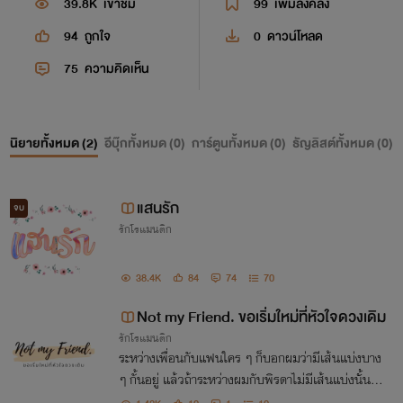
39.8K
เข้าชม
99
เพิ่มลงคลัง
94
ถูกใจ
0
ดาวน์โหลด
75
ความคิดเห็น
นิยายทั้งหมด (
2
)
อีบุ๊กทั้งหมด (
0
)
การ์ตูนทั้งหมด (
0
)
ธัญลิสต์ทั้งหมด (
0
)
แสนรัก
จบ
รักโรแมนติก
38.4K
84
74
70
Not my Friend. ขอเริ่มใหม่ที่หัวใจดวงเดิม
รักโรแมนติก
ระหว่างเพื่อนกับแฟนใคร ๆ ก็บอกผมว่ามีเส้นแบ่งบาง
ๆ กั้นอยู่ แล้วถ้าระหว่างผมกับพิรดาไม่มีเส้นแบ่งนั้นล่ะ
ถ้าเธอวางผมไว้ให้เป็นแค่เพื่อนของเธอไปตลอดชีวิต ผม