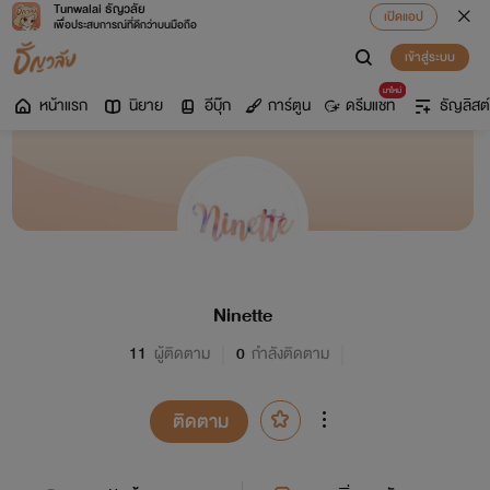
Tunwalai ธัญวลัย
เปิดแอป
เพื่อประสบการณ์ที่ดีกว่าบนมือถือ
เข้าสู่ระบบ
มาใหม่
หน้าแรก
นิยาย
อีบุ๊ก
การ์ตูน
ดรีมแชท
ธัญลิสต์
Ninette
11
ผู้ติดตาม
0
กำลังติดตาม
ติดตาม