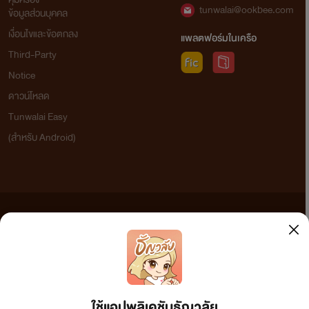
tunwalai@ookbee.com
ข้อมูลส่วนบุคคล
เงื่อนไขและข้อตกลง
แพลตฟอร์มในเครือ
Third-Party
Notice
ดาวน์โหลด
Tunwalai Easy
(สำหรับ Android)
ข้อความที่ท่านได้อ่านจากเว็บไซต์นี้เกิดจากการเขียนโดยสาธารณชนและเผยแพร่โดยอัตโนมัติ ผู้ดูแล
เว็บไซต์แห่งนี้ไม่ได้เห็นด้วยและไม่ขอรับผิดชอบต่อข้อความใดๆ ทั้งสิ้น ดังนั้นผู้อ่านทุกท่านโปรดใช้
วิจารณญาณในการกลั่นกรองด้วยตนเอง และหากท่านพบข้อความใดๆ ที่ขัดต่อกฎหมายและศีลธรรม
กรุณาแจ้งมาที่ tunwalai@ookbee.com เพื่อทีมงานจะได้ดำเนินการในทันที ทั้งนี้ ทางเว็บไซต์ขอสงวน
ลิขสิทธิ์ตามพระราชบัญญัติลิขสิทธิ์ (ฉบับเพิ่มเติม) พ.ศ.2558
ใช้แอปพลิเคชันธัญวลัย