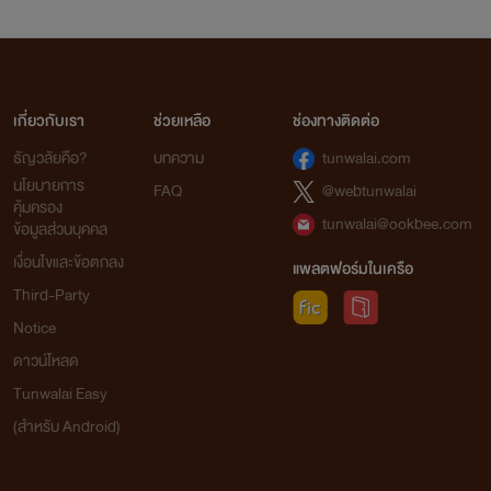
เกี่ยวกับเรา
ช่วยเหลือ
ช่องทางติดต่อ
ธัญวลัยคือ?
บทความ
tunwalai.com
นโยบายการ
FAQ
@webtunwalai
คุ้มครอง
tunwalai@ookbee.com
ข้อมูลส่วนบุคคล
เงื่อนไขและข้อตกลง
แพลตฟอร์มในเครือ
Third-Party
Notice
ดาวน์โหลด
Tunwalai Easy
(สำหรับ Android)