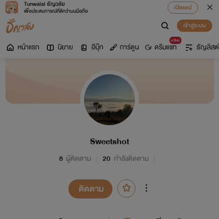
Tunwalai ธัญวลัย
เปิดแอป
เพื่อประสบการณ์ที่ดีกว่าบนมือถือ
เข้าสู่ระบบ
มาใหม่
หน้าแรก
นิยาย
อีบุ๊ก
การ์ตูน
ดรีมแชท
ธัญลิสต์
Sweetshot
8
ผู้ติดตาม
20
กำลังติดตาม
ติดตาม