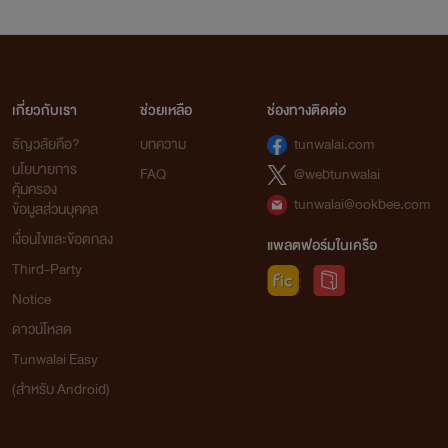
เกี่ยวกับเรา
ช่วยเหลือ
ช่องทางติดต่อ
ธัญวลัยคือ?
บทความ
tunwalai.com
นโยบายการ
FAQ
@webtunwalai
คุ้มครอง
tunwalai@ookbee.com
ข้อมูลส่วนบุคคล
เงื่อนไขและข้อตกลง
แพลตฟอร์มในเครือ
Third-Party
Notice
ดาวน์โหลด
Tunwalai Easy
(สำหรับ Android)