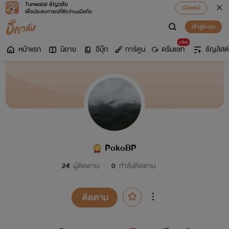
Tunwalai ธัญวลัย
เปิดแอป
เพื่อประสบการณ์ที่ดีกว่าบนมือถือ
เข้าสู่ระบบ
มาใหม่
หน้าแรก
นิยาย
อีบุ๊ก
การ์ตูน
ดรีมแชท
ธัญลิสต์
PokoBP
24
ผู้ติดตาม
0
กำลังติดตาม
ติดตาม