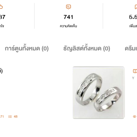
37
741
5.
กใจ
ความคิดเห็น
เพิ่ม
การ์ตูนทั้งหมด (
0
)
ธัญลิสต์ทั้งหมด (
0
)
ดรีม
้)
Y
471
48