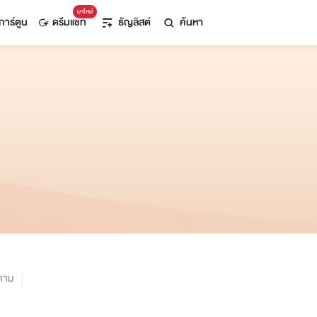
มาใหม่
การ์ตูน
ดรีมแชท
ธัญลิสต์
ค้นหา
ตาม