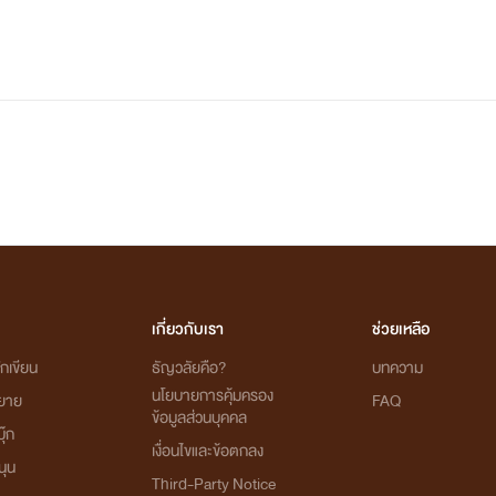
เกี่ยวกับเรา
ช่วยเหลือ
กเขียน
ธัญวลัยคือ?
บทความ
นโยบายการคุ้มครอง
ิยาย
FAQ
ข้อมูลส่วนบุคคล
ุ๊ก
เงื่อนไขและข้อตกลง
นุน
Third-Party Notice