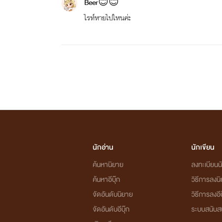
Beer😊😊
ไรท์หายไปใหนค่ะ
นักอ่าน
นักเขียน
ค้นหานิยาย
ลงทะเบียนนั
ค้นหาอีบุ๊ก
วิธีการลงน
จัดอันดับนิยาย
วิธีการลงอีบ
จัดอันดับอีบุ๊ก
ระบบสนับส