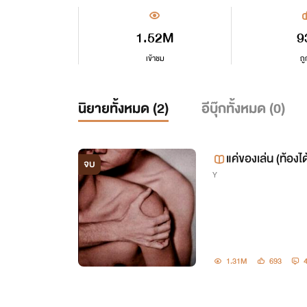
1.52M
9
เข้าชม
ถู
นิยายทั้งหมด (
2
)
อีบุ๊กทั้งหมด (
0
)
แค่ของเล่น (ท้องได
จบ
Y
1.31M
693