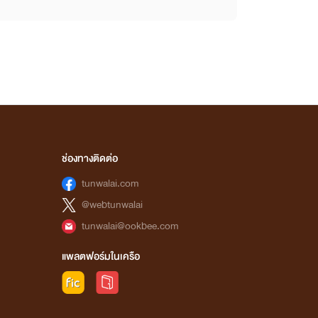
ช่องทางติดต่อ
tunwalai.com
@webtunwalai
tunwalai@ookbee.com
แพลตฟอร์มในเครือ