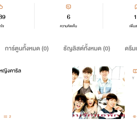
89
6
1
กใจ
ความคิดเห็น
เพิ่ม
การ์ตูนทั้งหมด (
0
)
ธัญลิสต์ทั้งหมด (
0
)
ดรีม
้าหญิงคาริล
Y
2