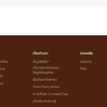
เกี่ยวกับเรา
ช่วยเหลือ
กเขียน
ธัญวลัยคือ?
บทความ
นโยบายการคุ้มครอง
ิยาย
FAQ
ข้อมูลส่วนบุคคล
ุ๊ก
เงื่อนไขและข้อตกลง
นุน
Third-Party Notice
ดาวน์โหลด Tunwalai Easy
(สำหรับ Android)