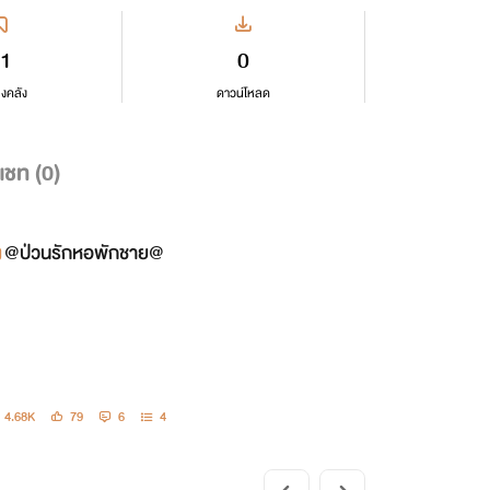
1
0
ลงคลัง
ดาวน์โหลด
แชท (
0
)
@ป่วนรักหอพักชาย@
4.68K
79
6
4