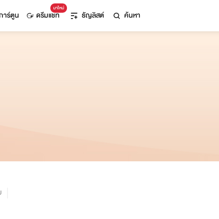
มาใหม่
การ์ตูน
ดรีมแชท
ธัญลิสต์
ค้นหา
ม