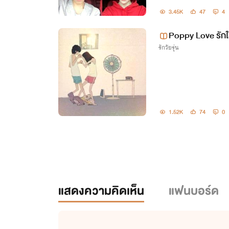
3.45K
47
4
Poppy Love รักใ
รักวัยรุ่น
1.52K
74
0
แสดงความคิดเห็น
แฟนบอร์ด