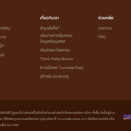
เกี่ยวกับเรา
ช่วยเหลือ
กเขียน
ธัญวลัยคือ?
บทความ
นโยบายการคุ้มครอง
ิยาย
FAQ
ข้อมูลส่วนบุคคล
ุ๊ก
เงื่อนไขและข้อตกลง
นุน
Third-Party Notice
ดาวน์โหลด Tunwalai Easy
(สำหรับ Android)
มัติ ผู้ดูแลเว็บไซต์แห่งนี้ไม่ได้เห็นด้วยและไม่ขอรับผิดชอบต่อข้อความใดๆ ทั้งสิ้น ดังนั้นผู้อ่าน
ที่ขัดต่อกฎหมายและศีลธรรม กรุณาแจ้งมาที่ tunwalai@ookbee.com เพื่อทีมงานจะได้ดำเนิน
่มเติม) พ.ศ.2558