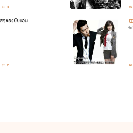
4
สๆของยัยแว่น
รักว
2