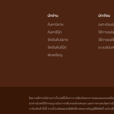
นักอ่าน
นักเขียน
ค้นหานิยาย
ลงทะเบียนนั
ค้นหาอีบุ๊ก
วิธีการลงน
จัดอันดับนิยาย
วิธีการลงอีบ
จัดอันดับอีบุ๊ก
ระบบสนับส
เติมเหรียญ
ข้อความที่ท่านได้อ่านจากเว็บไซต์นี้เกิดจากการเขียนโดยสาธารณชนและเผยแพร่โดยอัตโน
ทุกท่านโปรดใช้วิจารณญาณในการกลั่นกรองด้วยตนเอง และหากท่านพบข้อความใดๆ 
การในทันที ทั้งนี้ ทางเว็บไซต์ขอสงวนลิขสิทธิ์ตามพระราชบัญญัติลิขสิทธิ์ (ฉบับเพิ