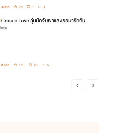
4.98K
74
1
4
Couple Love วุ่นนักจับเขาและเธอมารักกัน
ัยรุ่น
8.51K
116
28
6