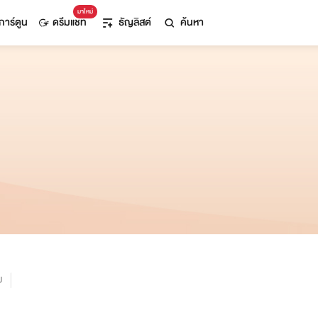
มาใหม่
การ์ตูน
ดรีมแชท
ธัญลิสต์
ค้นหา
ม