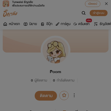
Tunwalai ธัญวลัย
เปิดแอป
เพื่อประสบการณ์ที่ดีกว่าบนมือถือ
เข้าสู่ระบบ
มาใหม่
หน้าแรก
นิยาย
อีบุ๊ก
การ์ตูน
ดรีมแชท
ธัญลิสต์
Poom
0
ผู้ติดตาม
0
กำลังติดตาม
ติดตาม