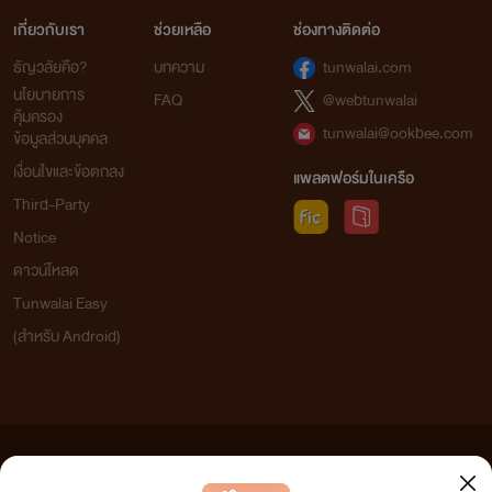
เกี่ยวกับเรา
ช่วยเหลือ
ช่องทางติดต่อ
ธัญวลัยคือ?
บทความ
tunwalai.com
นโยบายการ
FAQ
@webtunwalai
คุ้มครอง
tunwalai@ookbee.com
ข้อมูลส่วนบุคคล
เงื่อนไขและข้อตกลง
แพลตฟอร์มในเครือ
Third-Party
Notice
ดาวน์โหลด
Tunwalai Easy
(สำหรับ Android)
ข้อความที่ท่านได้อ่านจากเว็บไซต์นี้เกิดจากการเขียนโดยสาธารณชนและเผยแพร่โดยอัตโนมัติ ผู้ดูแล