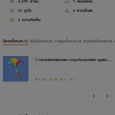
5.37K
เข้าชม
7
เพิ่มลงคลัง
57
ถูกใจ
0
ดาวน์โหลด
3
ความคิดเห็น
นิยายทั้งหมด (
1
)
อีบุ๊กทั้งหมด (
0
)
การ์ตูนทั้งหมด (
0
)
ธัญลิสต์ทั้งหมด (
0
)
uvuvwevwevwe onyetenyevwe ugwek
Y
uykuykuyem ossas 18++++++
4.73K
49
1
5