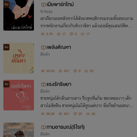
เมียพาร์ทไทม์
จบ
รักวัยรุ่น
เขาเรียกเธอหลังจากได้สังเกตพฤติกรรมรวมทั้งสอบถาม
จากพนักงานเกี่ยวกับตัววาสิตา แล้วเธอมีคุณสมบัติครบ
ทุกข้อและที่สำคัญเป็นคนเรียบง่ายพูดจาไพเราะมีสัมมาค
2.7K
17
0
17
ารวะ ที่เหลือก็แค่เจรจาเพื่อให้เธอรับข้อเสนอ
เพลิงตัณหา
จบ
อีโรติก
59.5K
241
9
29
แรงรักริษยา
จบ
อีโรติก
ชายหนุ่มได้กลิ่นสาบสาว รีบจูบที่แก้ม ซอกคอเบาๆ เด็ก
สาวไม่ขัดขืน ชายหนุ่มไม่ได้จูบแต่ปาก มือก็ขยำนมขนาดเ
กินวัย ของสาวน้อย ที่ในตอนแรกทำท่าจะขัดขืนอยู่เหมือ
88.3K
261
25
26
นกัน แต่พอโดนบี้หัวนมเท่านั้นเข้า
กามอารมณ์(รีไรท์)
อีโรติก