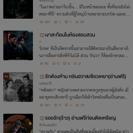
สยองขวัญ
"ในภาพถ่ายเก่าใบนั้น... มีใบหน้าของเธอ ทั้งที่เธอยังไม่เ
คยมาที่นี่" ความลับที่ผู้ใหญ่บ้านพยายามปกปิด และสมุ
ดบันทึกที่เปื้อนเลือด กำลังบอกความจริงบางอย่างที่น่าก
657
1
1
20
ลัวกว่าวิญญาณร้าย หรือแท้จริงแล้ว...
เงาสะท้อนในห้องสอบสวน
Y
'โปรด' ที่เป็นจิตรกรนั้นสามารถใช้ศิลปะมาเป็นสื่อกลางใ
นการสื่อสารสิ่งที่จำไม่ได้ ส่วน 'ธันวา' ก็ต้องรักษาสมดุล
ระหว่าง "หน้าที่" กับ "ความรู้สึก" ที่เริ่มก่อตัวขึ้น
80
0
0
2
รักต้องห้าม หลินฮวา&เซียวเหยา(อ่านฟรี)
จบ
แฟนตาซี
"หลิงฮวา" หญิงสาวงดงามจากตระกูลขุนนางผู้มั่งคั่ง เมื่
ออายุครบสิบหกปี ถูกเลือกให้เข้าวังหลังเพื่อเป็นสนมคน
ใหม่ของฮ่องเต้ แม้เธอจะรู้ว่าชีวิตของเธอต่อจากนี้ต้องเป็
541
0
1
12
นของวังหลัง แต่เธอก็ไม่มีทางเลือก
รอยรัก(ร้าว) อ่านฟรีก่อนติดเหรียญ
รักโรแมนติก
"ความรัก" อาจเคยเป็นสิ่งที่หล่อเลี้ยงหัวใจให้สดใส ทว่า