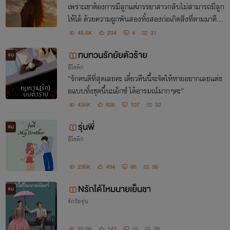
เพราะเขาต้องการมีลูกแต่ภรรยาสาวกลับไม่สามารถมีลูก
ให้ได้ ด้วยความผูกพันสองทั้งสองก่อเกิดสิ่งที่ตามมาคือค
วามรัก
45.6K
234
4
31
ทบทวนรักยัยตัวร้าย
จบ
อีโรติก
“รักคนดีที่สุดเลยคะ เดี๋ยวคืนนี้จะจัดให้หายอยากเลยแต่ข
อแบบทั้งชุดนี้นะเอ็กซ์ ได้อารมณ์มากๆคะ”
435K
836
107
32
รุ่นพี่
จบ
อีโรติก
235K
494
86
36
Nรักได้ไหมนายเย็นชา
จบ
รักวัยรุ่น
22.6K
142
15
28