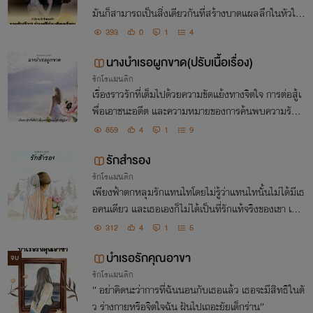
มันก็สามารถเป็นสิ่งเดียวกันที่สร้างบาดแผลลึกในหัวใจ
จนแม้แต่กาลเวลายังไม่อาจเยียวยา
393
0
1
4
นางบำเรอผูกขาด(ปรับเนื้อเรื่อง)
รักโรแมนติก
เรื่องราวรักที่เต็มไปด้วยความขัดแย้งทางจิตใจ การต่อสู้เ
พื่อเอาชนะอดีต และความหมายของการค้นพบความรักที่
แท้จริง
859
4
1
9
รักสำรอง
รักโรแมนติก
เพียงฟ้าตกหลุมรักแทนไทโดยไม่รู้ว่าแทนไทนั้นไม่ได้มีเธ
อคนเดียว และเธอเองก็ไม่ได้เป็นที่รักแท้จริงของเขา เมื่อเ
ธอรู้ความจริงว่าเธอเป็นเพียง “รักสำรอง” ที่แทนไทเลือ
312
4
1
5
กที่จะทิ้งได้ตลอดเวลา
บำเรอรักคุณอาขา
จบ
รักโรแมนติก
“ อย่าคิดนะว่าการที่ฉันนอนกับเธอแล้ว เธอจะมีสิทธิในตั
ว ร่างกายหรือจิตใจฉัน ฝันไปเถอะยัยเด็กร่าน”