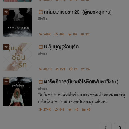
คดีลับมาเจอรัก 20+(ผู้หมวดสุดหื่น)
จบ
อีโรติก
245K
466
89
32
B.อุ้มบุญ(ซ่อน)รัก
จบ
อีโรติก
40.1K
271
21
24
เงารัตติกาล(นิยายอิโรติกแฟนตาซี25+)
จบ
อีโรติก
“ไม่ต้องอาย ทุกส่วนในร่างกายของคุณเป็นของผมและทุ
กส่วนในร่างกายผมมันจะเป็นของคุณเช่นกัน”
274K
849
146
48