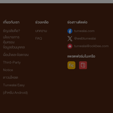
เกี่ยวกับเรา
ช่วยเหลือ
ช่องทางติดต่อ
ธัญวลัยคือ?
บทความ
tunwalai.com
นโยบายการ
FAQ
@webtunwalai
คุ้มครอง
tunwalai@ookbee.com
ข้อมูลส่วนบุคคล
เงื่อนไขและข้อตกลง
แพลตฟอร์มในเครือ
Third-Party
Notice
ดาวน์โหลด
Tunwalai Easy
(สำหรับ Android)