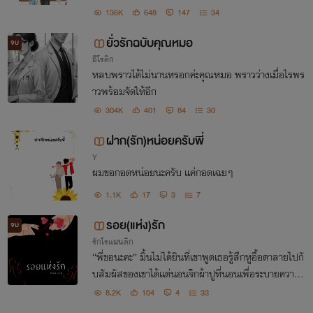
136K
648
147
34
ยั่วรักฉบับคุณหมอ
จบ
อีโรติก
หลบพราวได้ไม่นานหรอกค่ะคุณหมอ พราวว่างเมื่อไรพร
าวพร้อมจัดให้อีก
304K
401
84
30
ฝาก(รัก)หน่อยครับพี่
Y
ผมขอกอดหน่อยนะครับ แค่กอดเฉยๆ
1.1K
17
3
7
รอย(แห่ง)รัก
จบ
รักโรแมนติก
“พี่ขอนะคะ” มิ้นไม่ได้ยินที่เขาพูดเธอรู้สึกหูอื้อตาลายไปกั
บสัมผัสของเขาได้แต่นอนจิกผ้าปูที่นอนเพื่อระบายความเ
สียวจากเขา ยิ่งตอนนี้มืออีกข้างของเขาจัดการชั้นในของเ
8.2K
104
4
33
ธอจนหลุดออกไปตั้งแ