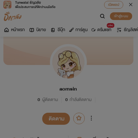
Tunwalai ธัญวลัย
เปิดแอป
เพื่อประสบการณ์ที่ดีกว่าบนมือถือ
เข้าสู่ระบบ
มาใหม่
หน้าแรก
นิยาย
อีบุ๊ก
การ์ตูน
ดรีมแชท
ธัญลิสต์
aomsin
0
ผู้ติดตาม
0
กำลังติดตาม
ติดตาม