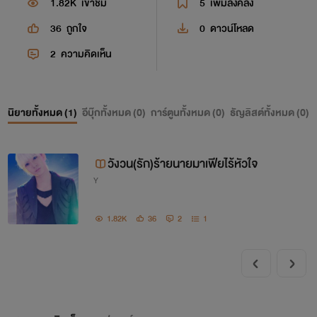
1.82K
เข้าชม
5
เพิ่มลงคลัง
36
ถูกใจ
0
ดาวน์โหลด
2
ความคิดเห็น
นิยายทั้งหมด (
1
)
อีบุ๊กทั้งหมด (
0
)
การ์ตูนทั้งหมด (
0
)
ธัญลิสต์ทั้งหมด (
0
)
วังวน(รัก)ร้ายนายมาเฟียไร้หัวใจ
Y
1.82K
36
2
1