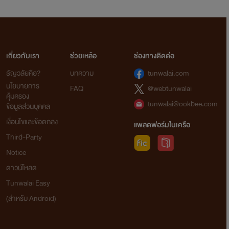
เกี่ยวกับเรา
ช่วยเหลือ
ช่องทางติดต่อ
ธัญวลัยคือ?
บทความ
tunwalai.com
นโยบายการ
FAQ
@webtunwalai
คุ้มครอง
tunwalai@ookbee.com
ข้อมูลส่วนบุคคล
เงื่อนไขและข้อตกลง
แพลตฟอร์มในเครือ
Third-Party
Notice
ดาวน์โหลด
Tunwalai Easy
(สำหรับ Android)