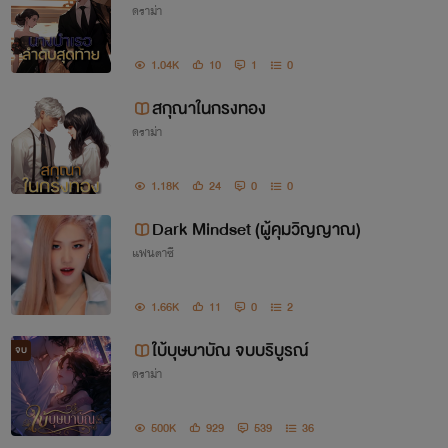
ดราม่า
1.04K
10
1
0
สกุณาในกรงทอง
ดราม่า
1.18K
24
0
0
Dark Mindset (ผู้คุมวิญญาณ)
แฟนตาซี
1.66K
11
0
2
ใบ้บุษบาบัณ จบบริบูรณ์
จบ
ดราม่า
500K
929
539
36