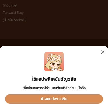
ดาวน์โหลด
Tunwalai Easy
(สำหรับ Android)
ข้อความที่ท่านได้อ่านจากเว็บไซต์นี้เกิดจากการเขียนโดยสาธารณชนและเผยแพร่โดยอัตโนมัติ ผู้ดูแล
เว็บไซต์แห่งนี้ไม่ได้เห็นด้วยและไม่ขอรับผิดชอบต่อข้อความใดๆ ทั้งสิ้น ดังนั้นผู้อ่านทุกท่านโปรดใช้
วิจารณญาณในการกลั่นกรองด้วยตนเอง และหากท่านพบข้อความใดๆ ที่ขัดต่อกฎหมายและศีลธรรม
กรุณาแจ้งมาที่ tunwalai@ookbee.com เพื่อทีมงานจะได้ดำเนินการในทันที ทั้งนี้ ทางเว็บไซต์ขอสงวน
ลิขสิทธิ์ตามพระราชบัญญัติลิขสิทธิ์ (ฉบับเพิ่มเติม) พ.ศ.2558
ใช้แอปพลิเคชันธัญวลัย
เพื่อประสบการณ์อ่านและเขียนที่ดีกว่าบนมือถือ
เปิดแอปพลิเคชัน