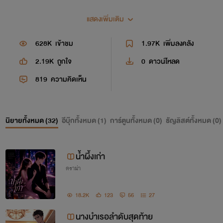
แสดงเพิ่มเติม
628K
เข้าชม
1.97K
เพิ่มลงคลัง
2.19K
ถูกใจ
0
ดาวน์โหลด
819
ความคิดเห็น
นิยายทั้งหมด (
32
)
อีบุ๊กทั้งหมด (
1
)
การ์ตูนทั้งหมด (
0
)
ธัญลิสต์ทั้งหมด (
0
)
น้ำผึ้งเก่า
ดราม่า
18.2K
123
56
27
นางบำเรอลำดับสุดท้าย