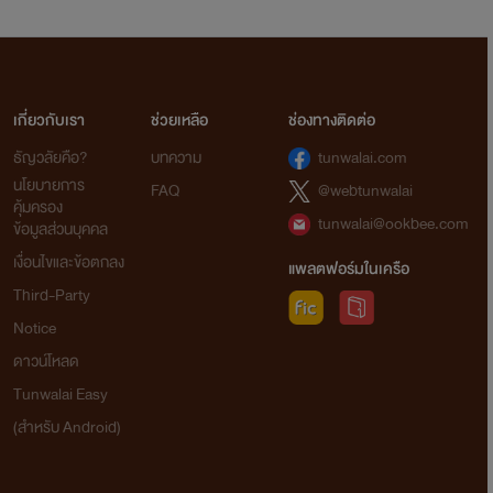
เกี่ยวกับเรา
ช่วยเหลือ
ช่องทางติดต่อ
ธัญวลัยคือ?
บทความ
tunwalai.com
นโยบายการ
FAQ
@webtunwalai
คุ้มครอง
tunwalai@ookbee.com
ข้อมูลส่วนบุคคล
เงื่อนไขและข้อตกลง
แพลตฟอร์มในเครือ
Third-Party
Notice
ดาวน์โหลด
Tunwalai Easy
(สำหรับ Android)