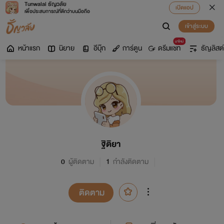
Tunwalai ธัญวลัย
เปิดแอป
เพื่อประสบการณ์ที่ดีกว่าบนมือถือ
เข้าสู่ระบบ
มาใหม่
หน้าแรก
นิยาย
อีบุ๊ก
การ์ตูน
ดรีมแชท
ธัญลิสต์
ฐิติยา
0
ผู้ติดตาม
1
กำลังติดตาม
ติดตาม