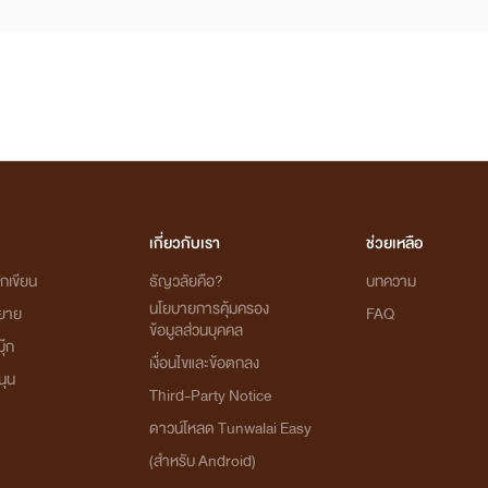
เกี่ยวกับเรา
ช่วยเหลือ
กเขียน
ธัญวลัยคือ?
บทความ
นโยบายการคุ้มครอง
ิยาย
FAQ
ข้อมูลส่วนบุคคล
ุ๊ก
เงื่อนไขและข้อตกลง
นุน
Third-Party Notice
ดาวน์โหลด Tunwalai Easy
(สำหรับ Android)