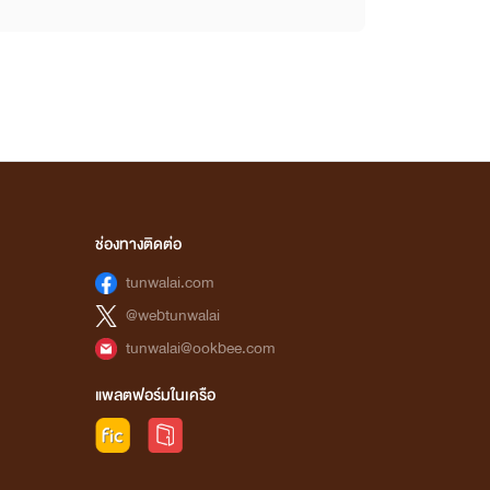
ช่องทางติดต่อ
tunwalai.com
@webtunwalai
tunwalai@ookbee.com
แพลตฟอร์มในเครือ