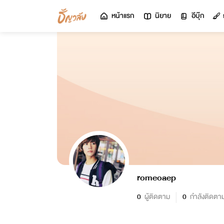
หน้าแรก
นิยาย
อีบุ๊ก
romeoaep
0
ผู้ติดตาม
0
กำลังติดตา