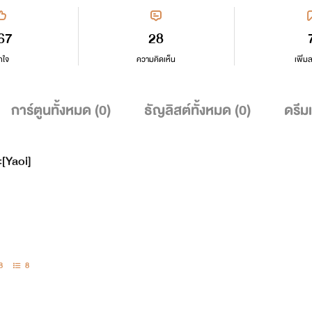
67
28
กใจ
ความคิดเห็น
เพิ่ม
การ์ตูนทั้งหมด (
0
)
ธัญลิสต์ทั้งหมด (
0
)
ดรีม
ะ[Yaoi]
8
8