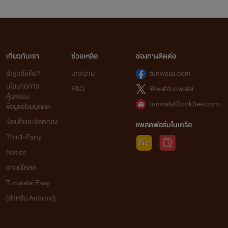
เกี่ยวกับเรา
ช่วยเหลือ
ช่องทางติดต่อ
ธัญวลัยคือ?
บทความ
tunwalai.com
นโยบายการ
FAQ
@webtunwalai
คุ้มครอง
tunwalai@ookbee.com
ข้อมูลส่วนบุคคล
เงื่อนไขและข้อตกลง
แพลตฟอร์มในเครือ
Third-Party
Notice
ดาวน์โหลด
Tunwalai Easy
(สำหรับ Android)