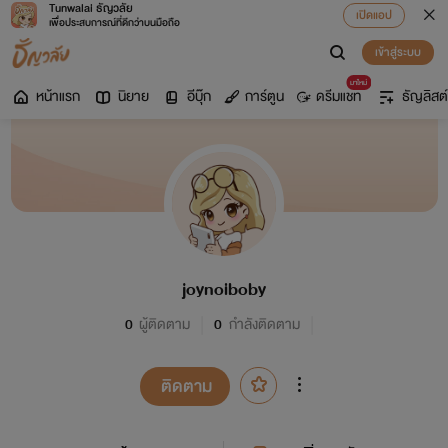
Tunwalai ธัญวลัย
เปิดแอป
เพื่อประสบการณ์ที่ดีกว่าบนมือถือ
เข้าสู่ระบบ
มาใหม่
หน้าแรก
นิยาย
อีบุ๊ก
การ์ตูน
ดรีมแชท
ธัญลิสต์
joynoiboby
0
ผู้ติดตาม
0
กำลังติดตาม
ติดตาม