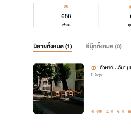
688
เข้าชม
ถู
นิยายทั้งหมด (
1
)
อีบุ๊กทั้งหมด (
0
)
" ถ้าหาก...ฉัน" (If
รักวัยรุ่น
685
0
0