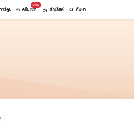
มาใหม่
การ์ตูน
ดรีมแชท
ธัญลิสต์
ค้นหา
ม