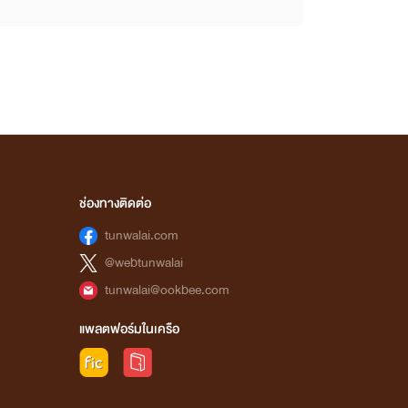
ช่องทางติดต่อ
tunwalai.com
@webtunwalai
tunwalai@ookbee.com
แพลตฟอร์มในเครือ