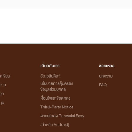
เกี่ยวกับเรา
ช่วยเหลือ
กเขียน
ธัญวลัยคือ?
บทความ
นโยบายการคุ้มครอง
ิยาย
FAQ
ข้อมูลส่วนบุคคล
ุ๊ก
เงื่อนไขและข้อตกลง
นุน
Third-Party Notice
ดาวน์โหลด Tunwalai Easy
(สำหรับ Android)