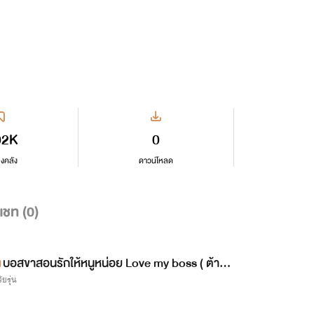
02K
0
ลงคลัง
ดาวน์โหลด
แชท (
0
)
บอสขาสอนรักให้หนูหน่อย Love my boss ( ต้า x
ัยรุ่น
ข้าวฟ่าง )