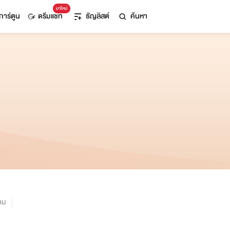
มาใหม่
การ์ตูน
ดรีมแชท
ธัญลิสต์
ค้นหา
าม