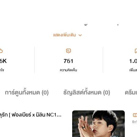
ผลงานนิยาย ของเค้า มีทั้งหมด 3 เรื่อง
แสดงเพิ่มเติม
.5K
751
1.
กใจ
ความคิดเห็น
เพิ่ม
1.ลวงรัก deceive [ฟองเบียร์ x พระพาย x แทนไท ] nc18+ จบแล้ว
2.บอสขาสอนรักให้หนูหน่อย Love my boss ( ต้า x ข้าวฟ่าง ) กำลังอัพ
การ์ตูนทั้งหมด (
0
)
ธัญลิสต์ทั้งหมด (
0
)
ดรีม
3.
accident อุบัติเหตุรัก [ ฟองเบียร์ x มิลิน NC18+ ]
กำลังอัพ
ิลิน NC18+
รักว