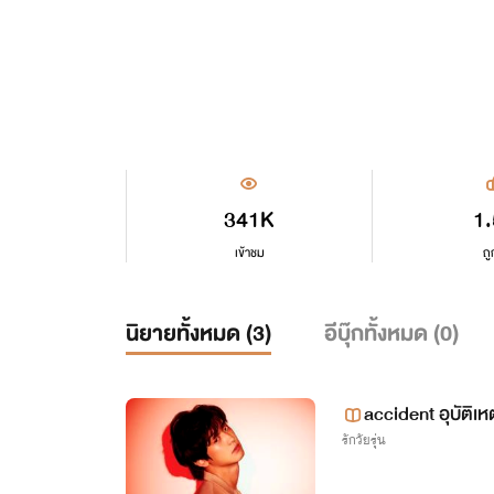
341K
1
เข้าชม
ถู
นิยายทั้งหมด (
3
)
อีบุ๊กทั้งหมด (
0
)
accident อุบัติเหตุรัก [ ฟองเบียร์ x ม
รักวัยรุ่น
]