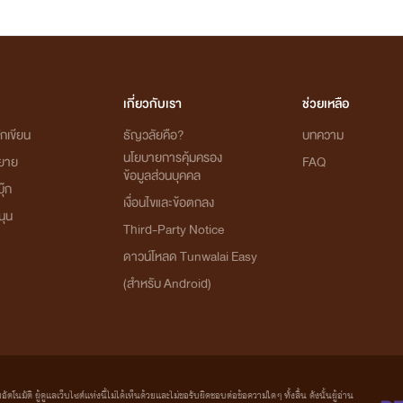
เกี่ยวกับเรา
ช่วยเหลือ
กเขียน
ธัญวลัยคือ?
บทความ
นโยบายการคุ้มครอง
ิยาย
FAQ
ข้อมูลส่วนบุคคล
ุ๊ก
เงื่อนไขและข้อตกลง
นุน
Third-Party Notice
ดาวน์โหลด Tunwalai Easy
(สำหรับ Android)
มัติ ผู้ดูแลเว็บไซต์แห่งนี้ไม่ได้เห็นด้วยและไม่ขอรับผิดชอบต่อข้อความใดๆ ทั้งสิ้น ดังนั้นผู้อ่าน