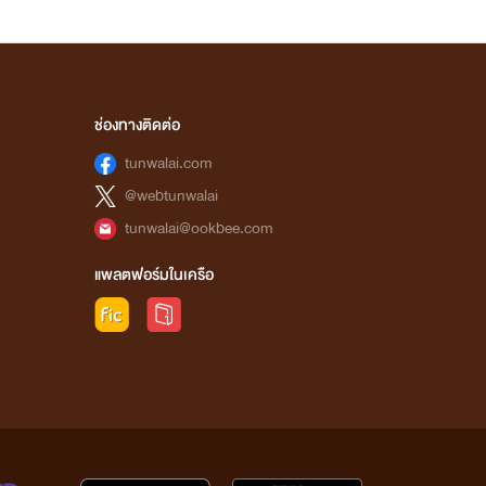
ช่องทางติดต่อ
tunwalai.com
@webtunwalai
tunwalai@ookbee.com
แพลตฟอร์มในเครือ