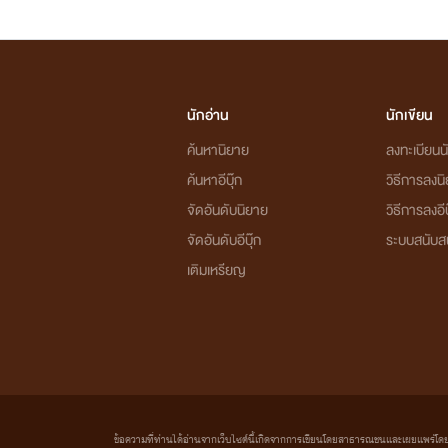
นักอ่าน
นักเขียน
ค้นหานิยาย
ลงทะเบียนนั
ค้นหาอีบุ๊ก
วิธีการลงน
จัดอันดับนิยาย
วิธีการลงอีบ
จัดอันดับอีบุ๊ก
ระบบสนับส
เติมเหรียญ
ข้อความที่ท่านได้อ่านจากเว็บไซต์นี้เกิดจากการเขียนโดยสาธารณชนและเผยแพร่โดยอัตโน