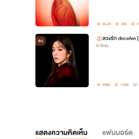
35.2K
260
7
ลวงรัก deceive [
จบ
รักวัยรุ่น
nc18+
นิยายทุ
บุคลในภาพที่ปรากฎในนิยายขอ
296K
1.06K
กร
แสดงความคิดเห็น
แฟนบอร์ด