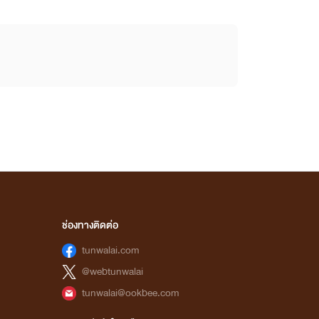
ช่องทางติดต่อ
tunwalai.com
@webtunwalai
tunwalai@ookbee.com