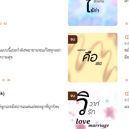
เข้
42
จบ
รั
ป็นแบบนี้เธอกำลังพยายามจะแก้ไขทุกอย่า
ขอ
ีความสุข
มี
36
ok)
จบ
รั
่ลูกเธอมีสถานะแค่แม่ของลูกที่ถูกปิดเ
เธ