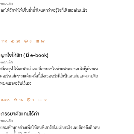
กโรแมนติก
อกให้รักทำให้เจ็บช้ำน้ำใจแต่กว่าจะรู้ใจก็เสียเธอไปแล้ว
11K
20
6
57
ผูกใจให้รัก ( มี e-book)
กโรแมนติก
อมีเหตุทำให้เขาคิดว่าเธอคือคนจงใจฆ่าแฟนของเขาไม่รู้ด้วยเห
ผลอะไรแต่ความแค้นครั้งนี้ถึงเธอจะไม่ได้เป็นคนก่อแต่ความผิด
้งหมดเธอจะรับไว้เอง
3.35K
15
1
58
ภรรยาตัวแทนไร้ค่า
กโรแมนติก
ายอมทำทุกอย่างเพื่อให้คนที่เขารักไม่เป็นอะไรเลยต้องดึงอีกคน