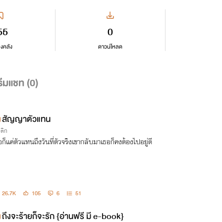
55
0
ลงคลัง
ดาวน์โหลด
ีมแชท (
0
)
สัญญาตัวแทน
รติก
อก็แค่ตัวแทนถึงวันที่ตัวจริงเขากลับมาเธอก็คงต้องไปอยู่ดี
26.7K
105
6
51
ถึงจะร้ายก็จะรัก {อ่านฟรี มี e-book}