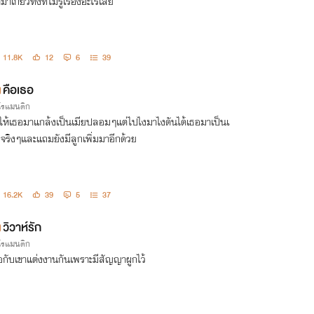
ามาเกี่ยวทั้งที่ไม่รู้เรื่องอะไรเลย
11.8K
12
6
39
คือเธอ
กโรแมนติก
ให้เธอมาแกล้งเป็นเมียปลอมๆแต่ไปไงมาไงดันได้เธอมาเป็นเ
ยจริงๆและแถมยังมีลูกเพิ่มมาอีกด้วย
16.2K
39
5
37
วิวาห์รัก
กโรแมนติก
อกับเขาแต่งงานกันเพราะมีสัญญาผูกไว้