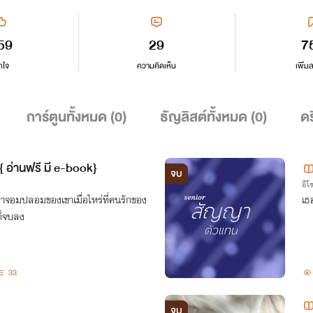
59
29
7
กใจ
ความคิดเห็น
เพิ่ม
การ์ตูนทั้งหมด (
0
)
ธัญลิสต์ทั้งหมด (
0
)
ดร
อ่านฟรี มี e-book}
จบ
อีโ
ยาจอมปลอมของเขาเมื่อไหร่ที่คนรักของ
เธ
ก็จบลง
33
จบ