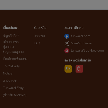
เกี่ยวกับเรา
ช่วยเหลือ
ช่องทางติดต่อ
ธัญวลัยคือ?
บทความ
tunwalai.com
นโยบายการ
FAQ
@webtunwalai
คุ้มครอง
tunwalai@ookbee.com
ข้อมูลส่วนบุคคล
เงื่อนไขและข้อตกลง
แพลตฟอร์มในเครือ
Third-Party
Notice
ดาวน์โหลด
Tunwalai Easy
(สำหรับ Android)