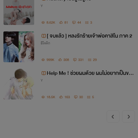
Y
8.62K
81
44
3
[ จบแล้ว ] หลงรักร้ายเจ้าพ่อคาสิโน ภาค 2
อีโรติก
999K
308
331
29
Help Me ! ช่วยผมด้วย ผมไม่อยากเป็นขอ
Y
งเล่น [ SM ]
18.5K
163
30
5