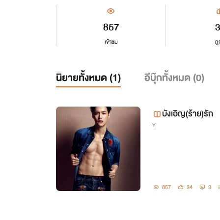
857
เข้าชม
ถู
นิยายทั้งหมด (
1
)
อีบุ๊กทั้งหมด (
0
)
บังเอิญ(ร้าย)รัก
Y
857
34
3