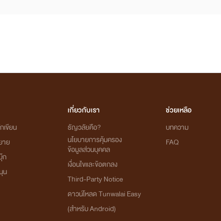
เกี่ยวกับเรา
ช่วยเหลือ
กเขียน
ธัญวลัยคือ?
บทความ
นโยบายการคุ้มครอง
ิยาย
FAQ
ข้อมูลส่วนบุคคล
ุ๊ก
เงื่อนไขและข้อตกลง
นุน
Third-Party Notice
ดาวน์โหลด Tunwalai Easy
(สำหรับ Android)