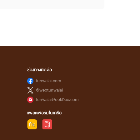
ช่องทางติดต่อ
tunwalai.com
@webtunwalai
tunwalai@ookbee.com
แพลตฟอร์มในเครือ