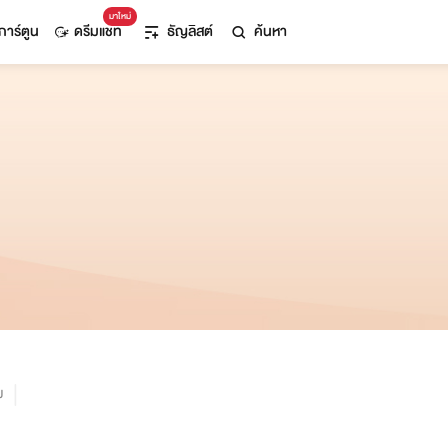
มาใหม่
การ์ตูน
ดรีมแชท
ธัญลิสต์
ค้นหา
ม