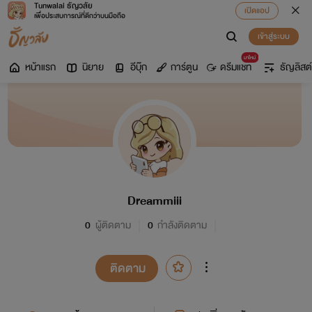
Tunwalai ธัญวลัย
เปิดแอป
เพื่อประสบการณ์ที่ดีกว่าบนมือถือ
เข้าสู่ระบบ
มาใหม่
หน้าแรก
นิยาย
อีบุ๊ก
การ์ตูน
ดรีมแชท
ธัญลิสต์
Dreammiii
0
ผู้ติดตาม
0
กำลังติดตาม
ติดตาม