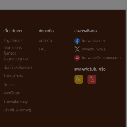
เกี่ยวกับเรา
ช่วยเหลือ
ช่องทางติดต่อ
ธัญวลัยคือ?
บทความ
tunwalai.com
นโยบายการ
FAQ
@webtunwalai
คุ้มครอง
tunwalai@ookbee.com
ข้อมูลส่วนบุคคล
เงื่อนไขและข้อตกลง
แพลตฟอร์มในเครือ
Third-Party
Notice
ดาวน์โหลด
Tunwalai Easy
(สำหรับ Android)