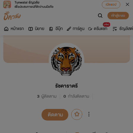
Tunwalai ธัญวลัย
เปิดแอป
เพื่อประสบการณ์ที่ดีกว่าบนมือถือ
เข้าสู่ระบบ
มาใหม่
หน้าแรก
นิยาย
อีบุ๊ก
การ์ตูน
ดรีมแชท
ธัญลิสต์
รัชดาราตรี
3
ผู้ติดตาม
0
กำลังติดตาม
ติดตาม