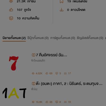
21.3K
เข้าชม
19
เพิ่มลงคลัง
107
ถูกใจ
0
ดาวน์โหลด
10
ความคิดเห็น
นิยายทั้งหมด (
2
)
อีบุ๊กทั้งหมด (
0
)
การ์ตูนทั้งหมด (
0
)
ธัญลิสต์ทั้งหมด (
0
)
7 คืนอัศจรรย์ ฉัน...
รักโรแมนติก
4.52K
69
3
17
ต๊ะ (อมตะ) ภาค1, 2 : นิรันดร์, ระดมทุนจา
ทั่วไป
กนรก
16.8K
38
8
18