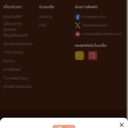
เกี่ยวกับเรา
ช่วยเหลือ
ช่องทางติดต่อ
ธัญวลัยคือ?
บทความ
tunwalai.com
นโยบายการ
FAQ
@webtunwalai
คุ้มครอง
tunwalai@ookbee.com
ข้อมูลส่วนบุคคล
เงื่อนไขและข้อตกลง
แพลตฟอร์มในเครือ
Third-Party
Notice
ดาวน์โหลด
Tunwalai Easy
(สำหรับ Android)
ข้อความที่ท่านได้อ่านจากเว็บไซต์นี้เกิดจากการเขียนโดยสาธารณชนและเผยแพร่โดยอัตโนมัติ ผู้ดูแล
เว็บไซต์แห่งนี้ไม่ได้เห็นด้วยและไม่ขอรับผิดชอบต่อข้อความใดๆ ทั้งสิ้น ดังนั้นผู้อ่านทุกท่านโปรดใช้