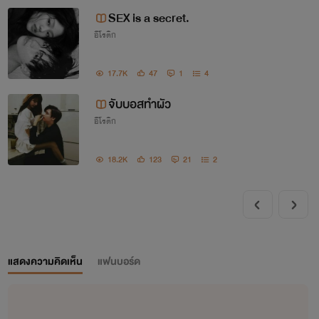
SEX is a secret.
อีโรติก
17.7K
47
1
4
จับบอสทำผัว
อีโรติก
18.2K
123
21
2
แสดงความคิดเห็น
แฟนบอร์ด