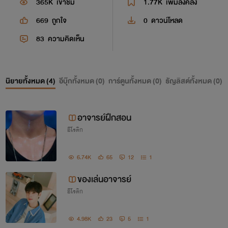
365K
เข้าชม
1.77K
เพิ่มลงคลัง
669
ถูกใจ
0
ดาวน์โหลด
83
ความคิดเห็น
นิยายทั้งหมด (
4
)
อีบุ๊กทั้งหมด (
0
)
การ์ตูนทั้งหมด (
0
)
ธัญลิสต์ทั้งหมด (
0
)
อาจารย์ฝึกสอน
อีโรติก
6.74K
65
12
1
ของเล่นอาจารย์
อีโรติก
4.98K
23
5
1