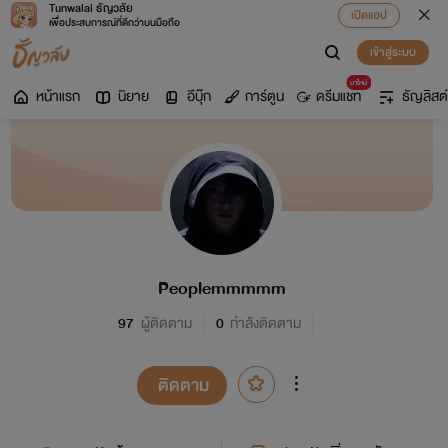
Tunwalai ธัญวลัย
เปิดแอป
เพื่อประสบการณ์ที่ดีกว่าบนมือถือ
เข้าสู่ระบบ
มาใหม่
หน้าแรก
นิยาย
อีบุ๊ก
การ์ตูน
ดรีมแชท
ธัญลิสต์
Peoplemmmmm
97
ผู้ติดตาม
0
กำลังติดตาม
ติดตาม