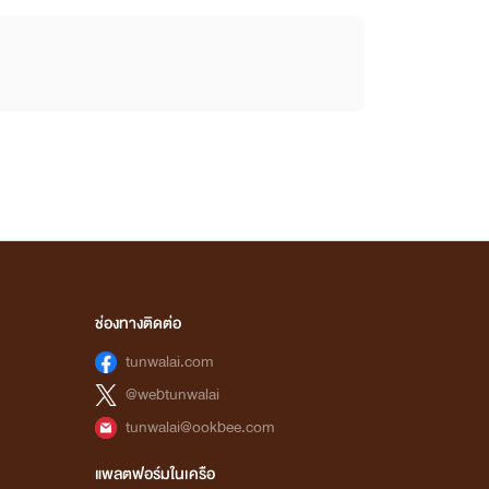
ช่องทางติดต่อ
tunwalai.com
@webtunwalai
tunwalai@ookbee.com
แพลตฟอร์มในเครือ