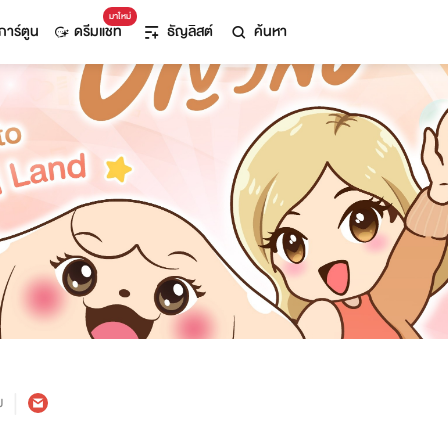
มาใหม่
การ์ตูน
ดรีมแชท
ธัญลิสต์
ค้นหา
ม