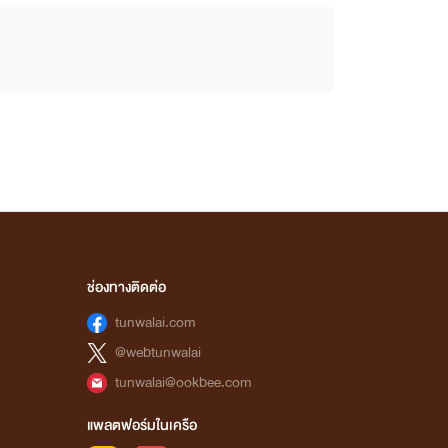
ช่องทางติดต่อ
tunwalai.com
@webtunwalai
tunwalai@ookbee.com
แพลตฟอร์มในเครือ