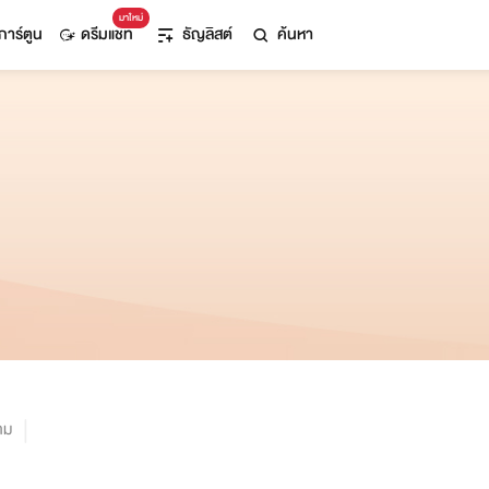
มาใหม่
การ์ตูน
ดรีมแชท
ธัญลิสต์
ค้นหา
าม