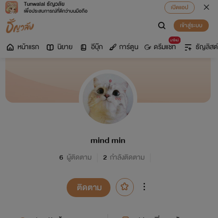
Tunwalai ธัญวลัย
เปิดแอป
เพื่อประสบการณ์ที่ดีกว่าบนมือถือ
เข้าสู่ระบบ
มาใหม่
หน้าแรก
นิยาย
อีบุ๊ก
การ์ตูน
ดรีมแชท
ธัญลิสต์
mind min
6
ผู้ติดตาม
2
กำลังติดตาม
ติดตาม