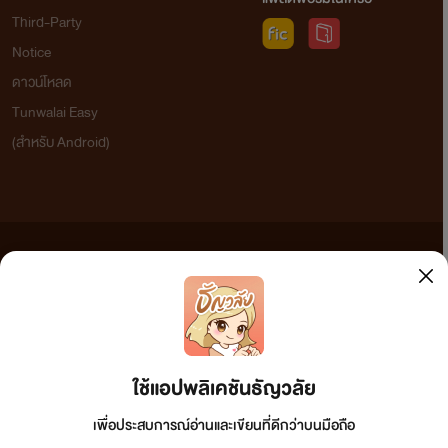
Third-Party
Notice
ดาวน์โหลด
Tunwalai Easy
(สำหรับ Android)
ข้อความที่ท่านได้อ่านจากเว็บไซต์นี้เกิดจากการเขียนโดยสาธารณชนและเผยแพร่โดยอัตโนมัติ ผู้ดูแล
เว็บไซต์แห่งนี้ไม่ได้เห็นด้วยและไม่ขอรับผิดชอบต่อข้อความใดๆ ทั้งสิ้น ดังนั้นผู้อ่านทุกท่านโปรดใช้
วิจารณญาณในการกลั่นกรองด้วยตนเอง และหากท่านพบข้อความใดๆ ที่ขัดต่อกฎหมายและศีลธรรม
กรุณาแจ้งมาที่ tunwalai@ookbee.com เพื่อทีมงานจะได้ดำเนินการในทันที ทั้งนี้ ทางเว็บไซต์ขอสงวน
ลิขสิทธิ์ตามพระราชบัญญัติลิขสิทธิ์ (ฉบับเพิ่มเติม) พ.ศ.2558
ใช้แอปพลิเคชันธัญวลัย
เพื่อประสบการณ์อ่านและเขียนที่ดีกว่าบนมือถือ