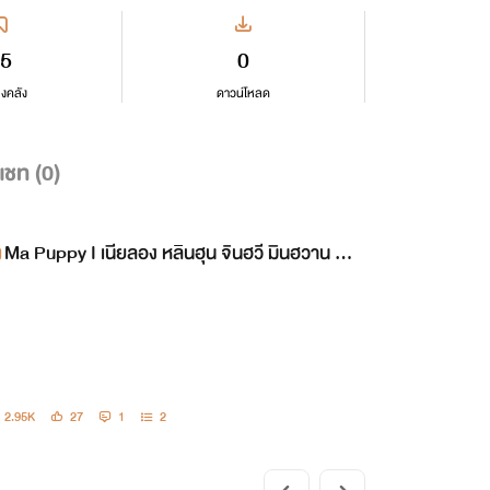
5
0
ลงคลัง
ดาวน์โหลด
แชท (
0
)
Ma Puppy I เนียลอง หลินฮุน จินฮวี มินฮวาน #พ
พเนียลอง
2.95K
27
1
2