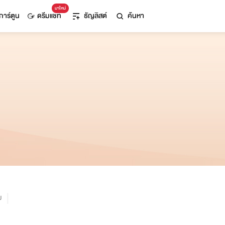
มาใหม่
การ์ตูน
ดรีมแชท
ธัญลิสต์
ค้นหา
ม