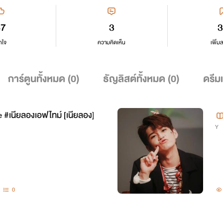
47
3
3
กใจ
ความคิดเห็น
เพิ่ม
การ์ตูนทั้งหมด (
0
)
ธัญลิสต์ทั้งหมด (
0
)
ดรีม
e #เนียลองเอฟไทม์ [เนียลอง]
Y
0