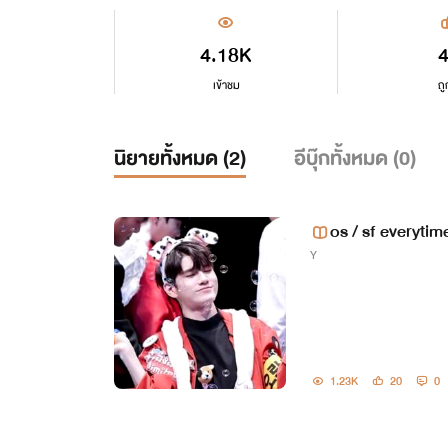
4.18K
เข้าชม
ถู
นิยายทั้งหมด (
2
)
อีบุ๊กทั้งหมด (
0
)
os / sf everytim
Y
1.23K
20
0