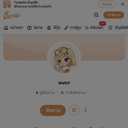
Tunwalai ธัญวลัย
เปิดแอป
เพื่อประสบการณ์ที่ดีกว่าบนมือถือ
เข้าสู่ระบบ
มาใหม่
หน้าแรก
นิยาย
อีบุ๊ก
การ์ตูน
ดรีมแชท
ธัญลิสต์
water
4
ผู้ติดตาม
0
กำลังติดตาม
ติดตาม