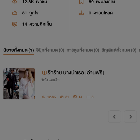
12.8K
เข้าชม
89
เพิ่มลงคลัง
81
ถูกใจ
0
ดาวน์โหลด
14
ความคิดเห็น
นิยายทั้งหมด (
1
)
อีบุ๊กทั้งหมด (
0
)
การ์ตูนทั้งหมด (
0
)
ธัญลิสต์ทั้งหมด (
0
)
รักร้าย นางบำเรอ [อ่านฟรี]
รักโรแมนติก
12.8K
81
14
8