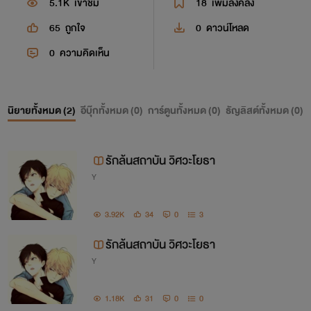
5.1K
เข้าชม
18
เพิ่มลงคลัง
65
ถูกใจ
0
ดาวน์โหลด
0
ความคิดเห็น
นิยายทั้งหมด (
2
)
อีบุ๊กทั้งหมด (
0
)
การ์ตูนทั้งหมด (
0
)
ธัญลิสต์ทั้งหมด (
0
)
รักล้นสถาบัน วิศวะโยธา
Y
3.92K
34
0
3
รักล้นสถาบัน วิศวะโยธา
Y
1.18K
31
0
0