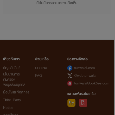
ยังไม่มีการแสดงความคิดเห็น
เกี่ยวกับเรา
ช่วยเหลือ
ช่องทางติดต่อ
ธัญวลัยคือ?
บทความ
tunwalai.com
นโยบายการ
FAQ
@webtunwalai
คุ้มครอง
tunwalai@ookbee.com
ข้อมูลส่วนบุคคล
เงื่อนไขและข้อตกลง
แพลตฟอร์มในเครือ
Third-Party
Notice