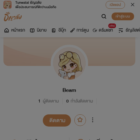
Tunwalai ธัญวลัย
เปิดแอป
เพื่อประสบการณ์ที่ดีกว่าบนมือถือ
เข้าสู่ระบบ
มาใหม่
หน้าแรก
นิยาย
อีบุ๊ก
การ์ตูน
ดรีมแชท
ธัญลิสต์
Beam
1
ผู้ติดตาม
0
กำลังติดตาม
ติดตาม