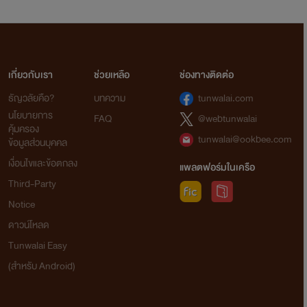
เกี่ยวกับเรา
ช่วยเหลือ
ช่องทางติดต่อ
ธัญวลัยคือ?
บทความ
tunwalai.com
นโยบายการ
FAQ
@webtunwalai
คุ้มครอง
tunwalai@ookbee.com
ข้อมูลส่วนบุคคล
เงื่อนไขและข้อตกลง
แพลตฟอร์มในเครือ
Third-Party
Notice
ดาวน์โหลด
Tunwalai Easy
(สำหรับ Android)