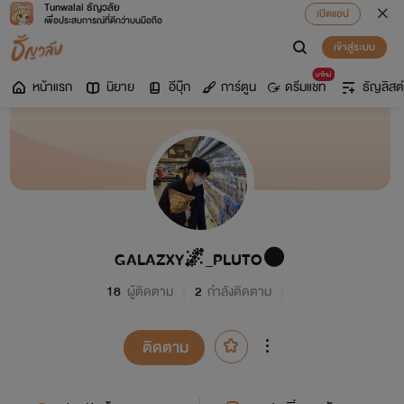
Tunwalai ธัญวลัย
เปิดแอป
เพื่อประสบการณ์ที่ดีกว่าบนมือถือ
เข้าสู่ระบบ
มาใหม่
หน้าแรก
นิยาย
อีบุ๊ก
การ์ตูน
ดรีมแชท
ธัญลิสต์
GALAZXY🌌_PLUTO🌑
18
ผู้ติดตาม
2
กำลังติดตาม
ติดตาม