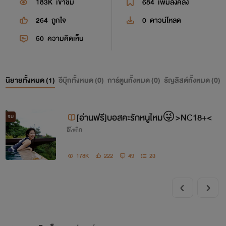
183K
เข้าชม
684
เพิ่มลงคลัง
264
ถูกใจ
0
ดาวน์โหลด
50
ความคิดเห็น
นิยายทั้งหมด (
1
)
อีบุ๊กทั้งหมด (
0
)
การ์ตูนทั้งหมด (
0
)
ธัญลิสต์ทั้งหมด (
0
)
[อ่านฟรี]บอสคะรักหนูไหม😜>NC18+<
จบ
อีโรติก
178K
222
49
23