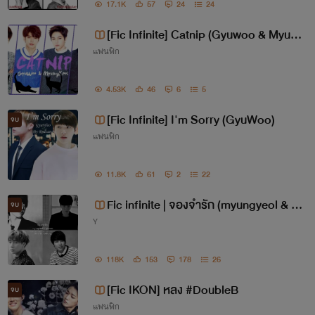
17.1K
57
24
24
[Fic Infinite] Catnip (Gyuwoo & Myung
แฟนฟิก
yeol)
4.53K
46
6
5
[Fic Infinite] I'm Sorry (GyuWoo)
จบ
แฟนฟิก
11.8K
61
2
22
ทวีตโดย @Rodtung_fiction
Fic infinite | จองจำรัก (myungyeol & gy
จบ
Y
uwoo)
118K
153
178
26
[Fic IKON] หลง #DoubleB
จบ
แฟนฟิก