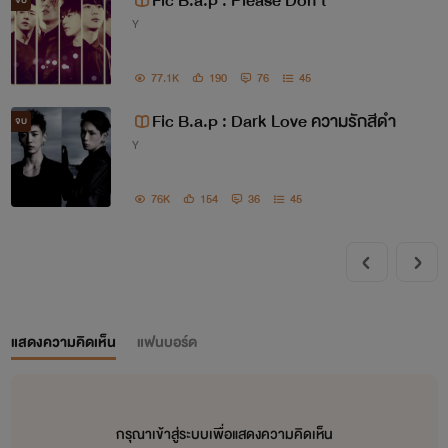
Fic B.a.p : Please Don't
Y
77.1K
190
76
45
Fic B.a.p : Dark Love ความรักสีดำ
จบ
Y
76K
154
36
45
แสดงความคิดเห็น
แฟนบอร์ด
กรุณาเข้าสู่ระบบเพื่อแสดงความคิดเห็น