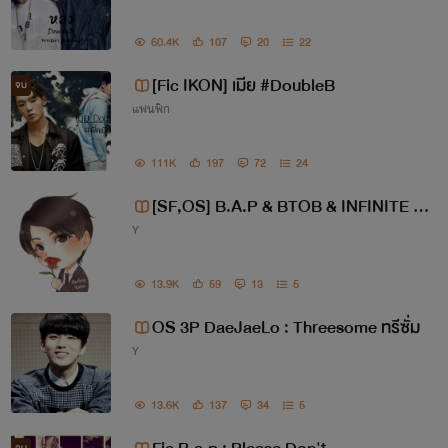
60.4K
107
20
22
[Fic IKON] เมีย #DoubleB
จบ
แฟนฟิก
111K
197
72
24
[SF,OS] B.A.P & BTOB & INFINITE By
Y
Rodtung
13.9K
59
13
5
OS 3P DaeJaeLo : Threesome ทรีซั่ม
Y
13.6K
137
34
5
จบ