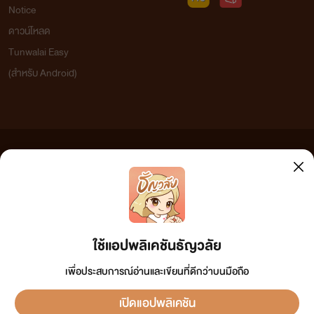
Notice
ดาวน์โหลด
Tunwalai Easy
(สำหรับ Android)
ข้อความที่ท่านได้อ่านจากเว็บไซต์นี้เกิดจากการเขียนโดยสาธารณชนและเผยแพร่โดยอัตโนมัติ ผู้ดูแล
เว็บไซต์แห่งนี้ไม่ได้เห็นด้วยและไม่ขอรับผิดชอบต่อข้อความใดๆ ทั้งสิ้น ดังนั้นผู้อ่านทุกท่านโปรดใช้
วิจารณญาณในการกลั่นกรองด้วยตนเอง และหากท่านพบข้อความใดๆ ที่ขัดต่อกฎหมายและศีลธรรม
กรุณาแจ้งมาที่ tunwalai@ookbee.com เพื่อทีมงานจะได้ดำเนินการในทันที ทั้งนี้ ทางเว็บไซต์ขอสงวน
ลิขสิทธิ์ตามพระราชบัญญัติลิขสิทธิ์ (ฉบับเพิ่มเติม) พ.ศ.2558
ใช้แอปพลิเคชันธัญวลัย
เพื่อประสบการณ์อ่านและเขียนที่ดีกว่าบนมือถือ
เปิดแอปพลิเคชัน