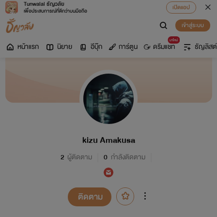
Tunwalai ธัญวลัย
เปิดแอป
เพื่อประสบการณ์ที่ดีกว่าบนมือถือ
เข้าสู่ระบบ
มาใหม่
หน้าแรก
นิยาย
อีบุ๊ก
การ์ตูน
ดรีมแชท
ธัญลิสต์
kizu Amakusa
2
ผู้ติดตาม
0
กำลังติดตาม
ติดตาม