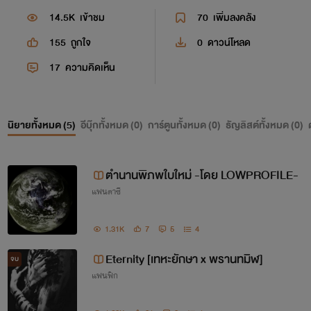
14.5K
เข้าชม
70
เพิ่มลงคลัง
155
ถูกใจ
0
ดาวน์โหลด
17
ความคิดเห็น
นิยายทั้งหมด (
5
)
อีบุ๊กทั้งหมด (
0
)
การ์ตูนทั้งหมด (
0
)
ธัญลิสต์ทั้งหมด (
0
)
ตำนานพิภพใบใหม่ -โดย LOWPROFILE-
แฟนตาซี
1.31K
7
5
4
Eternity [เทหะยักษา x พรานทมิฬ]
จบ
แฟนฟิก