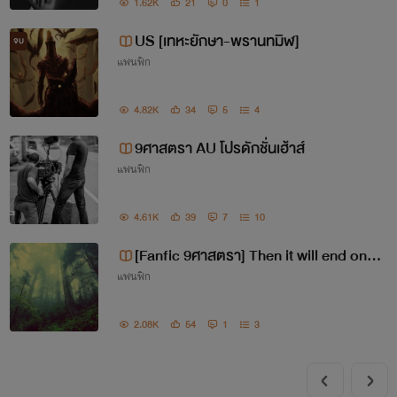
1.62K
21
0
1
US [เทหะยักษา-พรานทมิฬ]
จบ
แฟนฟิก
4.82K
34
5
4
9ศาสตรา AU โปรดักชั่นเฮ้าส์
แฟนฟิก
4.61K
39
7
10
[Fanfic 9ศาสตรา] Then it will end one
แฟนฟิก
day
2.08K
54
1
3