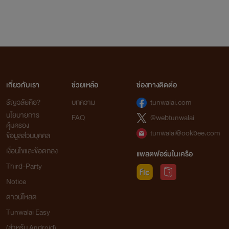
เกี่ยวกับเรา
ช่วยเหลือ
ช่องทางติดต่อ
ธัญวลัยคือ?
บทความ
tunwalai.com
นโยบายการ
FAQ
@webtunwalai
คุ้มครอง
tunwalai@ookbee.com
ข้อมูลส่วนบุคคล
เงื่อนไขและข้อตกลง
แพลตฟอร์มในเครือ
Third-Party
Notice
ดาวน์โหลด
Tunwalai Easy
(สำหรับ Android)