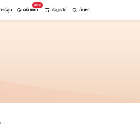
มาใหม่
การ์ตูน
ดรีมแชท
ธัญลิสต์
ค้นหา
ม