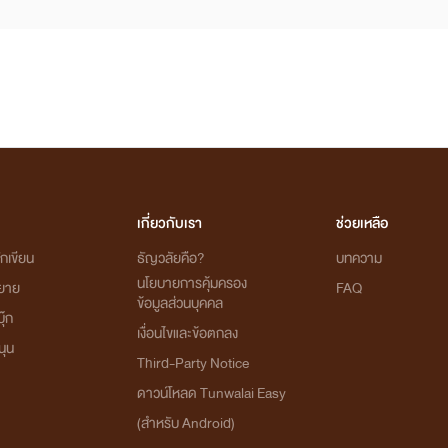
เกี่ยวกับเรา
ช่วยเหลือ
กเขียน
ธัญวลัยคือ?
บทความ
นโยบายการคุ้มครอง
ิยาย
FAQ
ข้อมูลส่วนบุคคล
ุ๊ก
เงื่อนไขและข้อตกลง
นุน
Third-Party Notice
ดาวน์โหลด Tunwalai Easy
(สำหรับ Android)