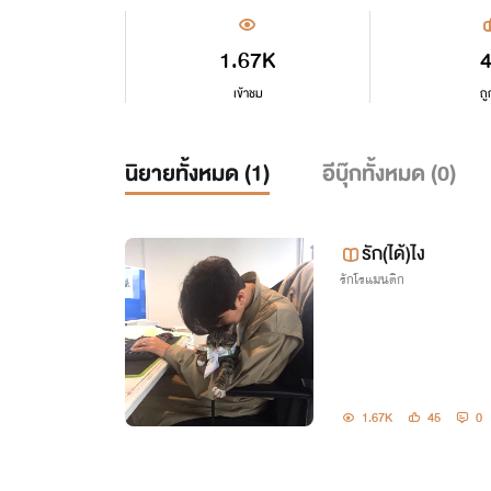
1.67K
เข้าชม
ถู
นิยายทั้งหมด (
1
)
อีบุ๊กทั้งหมด (
0
)
รัก(ได้)ไง
รักโรแมนติก
1.67K
45
0