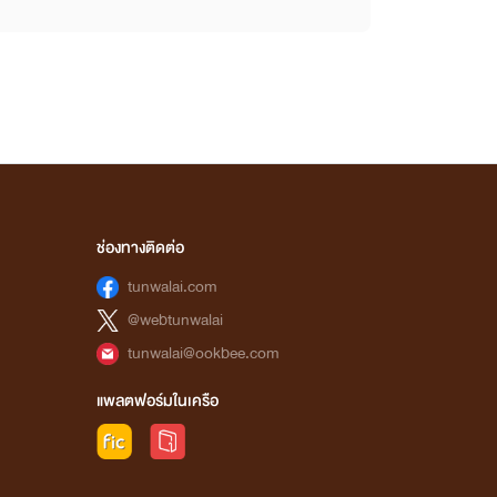
ช่องทางติดต่อ
tunwalai.com
@webtunwalai
tunwalai@ookbee.com
แพลตฟอร์มในเครือ