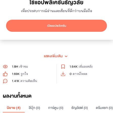
ใช้แอปพลิเคชันธัญวลัย
55
ผู้ติดตาม
0
กำลังติดตาม
เพื่อประสบการณ์อ่านและเขียนที่ดีกว่าบนมือถือ
ติดตาม
เปิดแอปพลิเคชัน
แสดงเพิ่มเติม
1.8M
เข้าชม
1.64K
เพิ่มลงคลัง
1.69K
ถูกใจ
0
ดาวน์โหลด
1.41K
ความคิดเห็น
ผลงานทั้งหมด
สวัสดีค่าา ^๐^
ชื่อจ๋านะคะ
นิยาย (
4
)
อีบุ๊ก (
0
)
การ์ตูน (
0
)
ธัญลิสต์ (
0
)
ดรีมแชท (
0
)