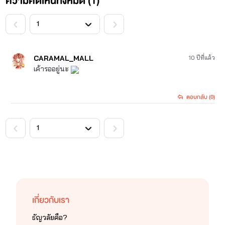
ความคิดเห็นทั้งหมด (
1
)
<
>
ทั้งนี้ขอฝากนิยาย E-Book ด้วยนะคะ หากอ่านแล้วถูกใจ
CARAMAL_MALL
10 ปีที่แล้ว
แวะไปอุดหนุนได้ตามลิ้งค์ด้านล่างเลยค่ะ
เค้ารออยู่นะ
ตอบกลับ (0)
<
>
เกี่ยวกับเรา
ธัญวลัยคือ?