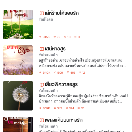
เล่ห์ร้ายใต้รอยรัก
ขอบคุณนะคะที่แวะเข้ามาเยี่ยม (หรือหลงเข้ามาก็แล้วแต่)
รักอีโรติก
ฝากนิยายด้วยนะคะ ติได้ชมได้จ้ะ ^^
23.5K
99
10
0
เสน่หาอสูร
รักโรแมนติก
อสูรร้ายอย่างเขาจะทำอย่างไร เมื่อหญิงสาวที่เขาแสนจง
เกลียดจงชัง กลับกลายเป็นคนร่ายมนต์เสน่หา ให้เขาต้อง
หลอมละลาย ด้วยเพลิงปรารถนาที่เผาผลาญหัวใจแกร่งจน
640K
809
463
12
อ่อนระทวย
เสี้ยวพิศวาสอสูร
รักโรแมนติก
ลึกลงในห้วงความรู้สึกของผู้หญิงใจง่าย ซึ่งเขากักเก็บเธอไว้
บำเรอกามราวสมบัติส่วนตัว ต้องการแค่เพียงเศษเสี้ยว
พิศวาสจากอสูรร้ายเลือดเย็น ที่เธอยอมมอบให้เขาทั้งตัว...
509K
343
394
12
และหัวใจ
เพลิงแค้นบนทางรัก
รักโรแมนติก
เมื่อหญิงสาวไร้เดียงสาต้องตกเป็นเหยื่อเพลิงแค้นของชาย