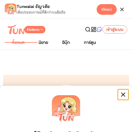
Tunwalai ธัญวลัย
เปิดแอป
เพื่อประสบการณ์ที่ดีกว่าบนมือถือ
Hetero
เข้าสู่ระบบ
ทั้งหมด
นิยาย
อีบุ๊ก
การ์ตูน
วชริศา